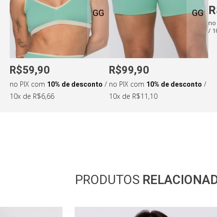
R
GG
GG
no
/ 
Medidas da modelo:
R$59,90
R$99,90
•
Altura: 165cm
•
Cintura: 69cm
no PIX com
10% de desconto
/
no PIX com
10% de desconto
/
•
Busto: 87cm
•
Quadril: 101cm
10x de R$6,66
10x de R$11,10
PRODUTOS
RELACIONA