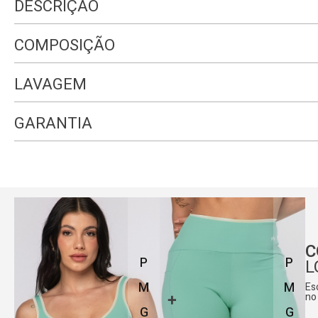
DESCRIÇÃO
COMPOSIÇÃO
LAVAGEM
GARANTIA
C
P
P
L
M
M
Es
no
G
G