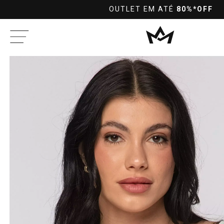
T EM ATÉ
80%*OFF