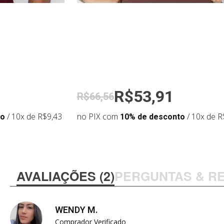
R$53,91
R$66,56
to
/ 10x de R$9,43
no PIX com
10% de desconto
/ 10x de R
AVALIAÇÕES (2)
PERGUNTAS & R
WENDY M.
Comprador Verificado