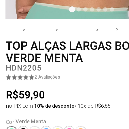
TO
HOME
PRODUTOS
PARTE DE CIMA
TOP
TOP ALÇAS LARGAS B
VERDE MENTA
HDN2205
2 Avaliações
R$59,90
no PIX com
10% de desconto
/ 10x
de
R$
6,66
Verde Menta
Cor: