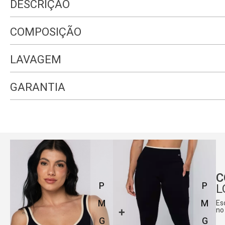
DESCRIÇÃO
COMPOSIÇÃO
LAVAGEM
GARANTIA
C
P
P
L
M
M
Es
no
G
G