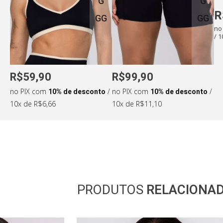
G
G
R
GG
GG
no
/ 
R$59,90
R$99,90
no PIX com
10% de desconto
/
no PIX com
10% de desconto
/
10x de R$6,66
10x de R$11,10
PRODUTOS
RELACIONA