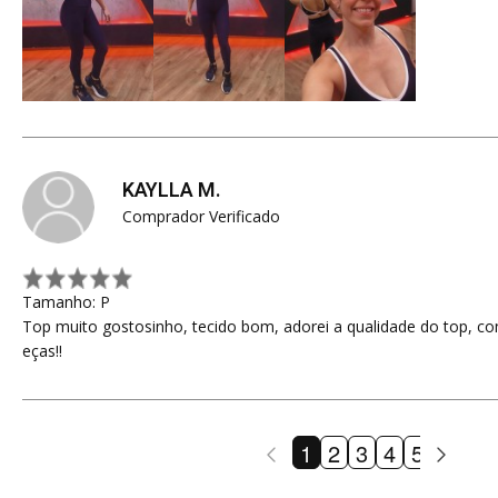
KAYLLA M.
Comprador Verificado
Tamanho: P
Top muito gostosinho, tecido bom, adorei a qualidade do top, c
eças!!
1
2
3
4
5
6