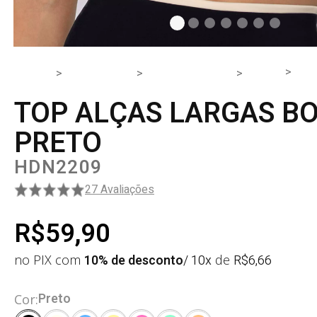
TO
HOME
PRODUTOS
PARTE DE CIMA
TOP
TOP ALÇAS LARGAS B
PRETO
HDN2209
27 Avaliações
R$59,90
no PIX com
10% de desconto
/ 10x
de
R$
6,66
Preto
Cor: