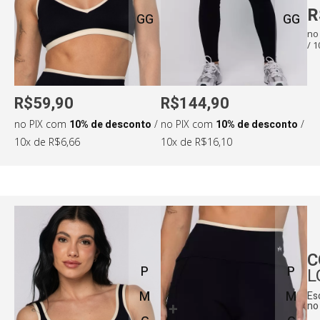
R
GG
GG
no
/ 
Medidas da modelo:
R$59,90
R$144,90
•
Altura: 165cm
•
Cintura: 69cm
no PIX com
10% de desconto
/
no PIX com
10% de desconto
/
•
Busto: 87cm
•
Quadril: 101cm
10x de R$6,66
10x de R$16,10
C
P
P
L
M
M
Es
no