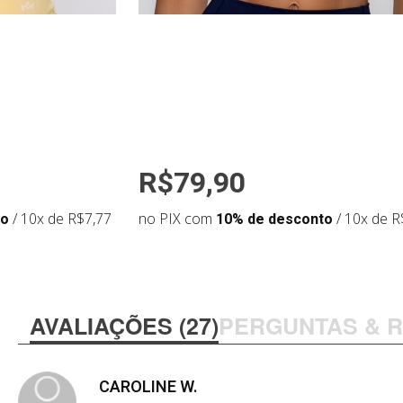
R$79,90
to
/ 10x de R$7,77
no PIX com
10% de desconto
/ 10x de R
AVALIAÇÕES (27)
PERGUNTAS & 
CAROLINE W.