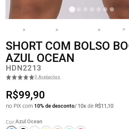
HOME
PRODUTOS
PARTE DE BAIXO
SHORT
SHORT COM BOLSO BO
AZUL OCEAN
HDN2213
3 Avaliações
R$99,90
no PIX com
10% de desconto
/ 10x
de
R$
11,10
Azul Ocean
Cor: