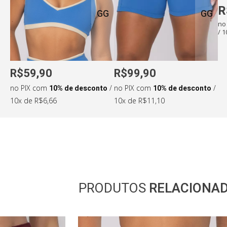
R
GG
GG
Medidas da modelo:
no
/ 
•
Altura: 159cm
•
Cintura: 68cm
•
Busto: 87cm
•
Quadril: 102cm
R$59,90
R$99,90
no PIX com
10% de desconto
/
no PIX com
10% de desconto
/
10x de R$6,66
10x de R$11,10
PRODUTOS
RELACIONA