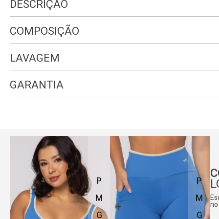
DESCRIÇÃO
COMPOSIÇÃO
LAVAGEM
GARANTIA
C
P
P
L
M
M
Es
no
G
G