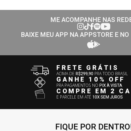
ME ACOMPANHE NAS RED
BAIXE MEU APP NA APPSTORE E NO
FRETE GRÁTIS
ACIMA DE
R$299,90
PRA TODO BRASIL
GANHE 10% OFF
PRA PAGAMENTOS NO
PIX À VISTA
COMPRE EM 2 C
E PARCELE EM ATÉ
10X SEM JUROS
FIQUE POR DENTRO