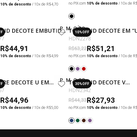
no PIX com
10% de desconto
/ 10x de R
m
10% de desconto
/ 10x de R$4,70
P
M
G
GG
AND DECOTE EMBUTIDO
TOP SAND DECOTE EM “
FF
10%OFF
OM
PRETO
77
HDN2278
R$44,91
R$51,21
4
R$63,22
m
10% de desconto
/ 10x de R$4,99
no PIX com
10% de desconto
/ 10x de R
P
M
G
GG
ORE DECOTE U EM
TOP SAND DECOTE V
FF
30%OFF
MIDA CAFÉ
PETRÓLEO
67
HDN2342
R$44,96
R$27,93
8
R$44,33
m
10% de desconto
/ 10x de R$5,00
no PIX com
10% de desconto
/ 10x de R
P
M
G
GG
ORE GOLA ALTA EM
TOP ASSIMÉTRICO EM
FF