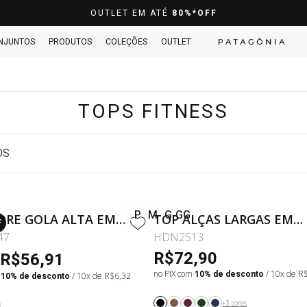
E GRÁTIS
NAS COMPRAS ACIMA DE R$299,90 PARA TODO O 
NJUNTOS
PRODUTOS
COLEÇÕES
OUTLET
TOPS FITNESS
OS
P
M
G
GG
ORE GOLA ALTA EM
TOP ALÇAS LARGAS EM
F
MIDA PRETO
POLIAMIDA PURESENSE 
47
HDN2513
R$72,90
R$56,91
6
no PIX com
10% de desconto
/ 10x de R
m
10% de desconto
/ 10x de R$6,32
+3 cores