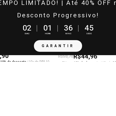
EMPO LIMITADO! | Até 40% OFF 
MIDA MARINHO MAX
POLIAMIDA PURESENSE 
75
HDN2508
GARNET
R$72,90
R$50,92
6
Desconto Progressivo!
no PIX com
10% de desconto
/ 10x de R
m
10% de desconto
/ 10x de R$5,66
0
2
0
1
3
6
4
4
+3 cores
DIAS
HORA
MINS
SEGS
P
M
G
GG
ECOTE GOTA EM
TOP CORE DECOTE U EM
15%OFF
GARANTIR
MIDA PURESENSE VINHO
POLIAMIDA VERDE ESCU
44
HDN2353
ET
,90
R$44,96
R$58,78
m
10% de desconto
/ 10x de R$8,10
no PIX com
10% de desconto
/ 10x de R
+3 cores
P
M
G
GG
LÇAS LARGAS BOOST OFF
TOP PRETO COM ALÇAS 
30%OFF
E
RECORTE ABAIXO DO BU
08
HDN2093
,90
R$41,93
R$66,56
m
10% de desconto
/ 10x de R$6,66
no PIX com
10% de desconto
/ 10x de R