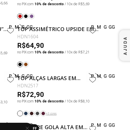
$6,66
no PIX com
10% de desconto
/ 10x de R$5,69
P
M
G
GG
P
M
G
GG
U”
TOP ASSIMÉTRICO UPSIDE EM
POLIAMIDA PRETA
HDN1604
AJUDA
R$64,90
no PIX com
10% de desconto
/ 10x de R$7,21
$5,69
P
M
G
GG
P
M
G
GG
TOP ALÇAS LARGAS EM
POLIAMIDA PURESENSE
HDN2517
BRANCO ONYX
R$72,90
no PIX com
10% de desconto
/ 10x de R$8,10
$3,10
+3 cores
P
M
G
GG
P
M
G
GG
TOP CORE GOLA ALTA EM
15%OFF