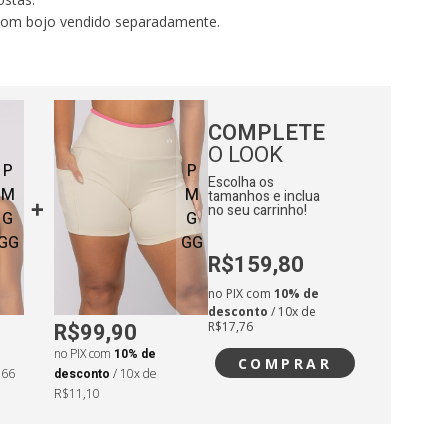
 com bojo vendido separadamente.
.
mia, corrida e uso casual.
COMPLETE
:
O LOOK
ntura: 68cm
P
P
adril: 102cm
Escolha os
M
M
tamanhos e inclua
no seu carrinho!
G
G
GG
GG
R$159,80
no PIX com
10% de
desconto
/ 10x de
R$99,90
R$17,76
no PIX com
10% de
COMPRAR
,66
desconto
/ 10x de
R$11,10