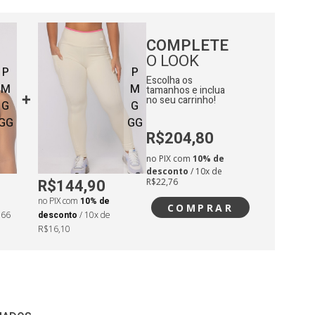
COMPLETE
O LOOK
P
P
Escolha os
M
M
tamanhos e inclua
no seu carrinho!
G
G
GG
GG
R$204,80
no PIX com
10% de
desconto
/ 10x de
R$144,90
R$22,76
no PIX com
10% de
COMPRAR
,66
desconto
/ 10x de
R$16,10