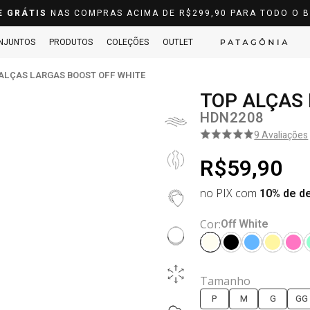
E GRÁTIS
NAS COMPRAS ACIMA DE R$299,90 PARA TODO O B
NJUNTOS
PRODUTOS
COLEÇÕES
OUTLET
ALÇAS LARGAS BOOST OFF WHITE
TOP ALÇAS
HDN2208
9 Avaliações
R$59,90
no PIX com
10% de d
Off White
Cor:
Tamanho
P
M
G
GG