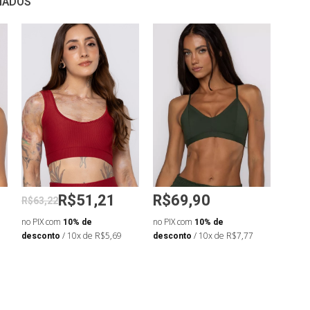
NADOS
R$51,21
R$69,90
R$7
R$63,22
no PIX com
10% de
no PIX com
10% de
no PIX
desconto
/ 10x de R$5,69
desconto
/ 10x de R$7,77
desco