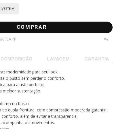
(VESTE M)
COMPRAR
HATSAPP
COMPOSIÇÃO
LAVAGEM
GARANTIA
traz modernidade para seu look.
iza o busto sem perder o conforto.
a para ajuste perfeito.
ra melhor sustentação.
nterno no busto.
a de dupla frontura, com compressão moderada garantin
conforto, além de evitar a transparência.
que acompanha os movimentos.
ostas.