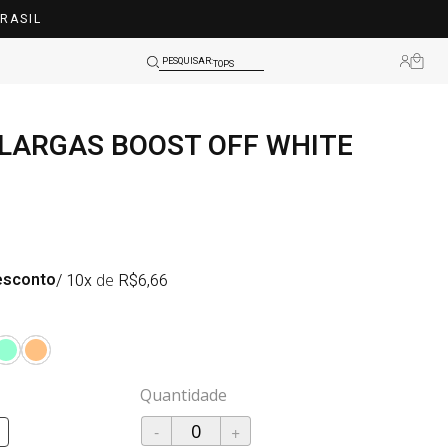
RASIL
LEGGINGS
TOPS
PESQUISAR:
SHORTS
 LARGAS BOOST OFF WHITE
BLUSAS
LEGGINGS
TOPS
esconto
/ 10x
de
R$
6,66
-
+