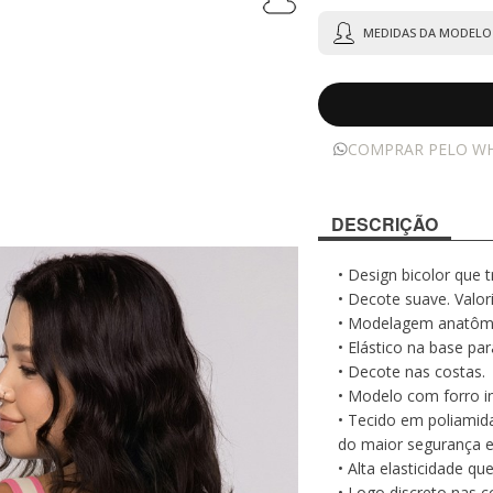
MEDIDAS DA MODELO 
COMPRAR PELO W
DESCRIÇÃO
• Design bicolor que 
• Decote suave. Valor
• Modelagem anatômic
• Elástico na base pa
• Decote nas costas.
• Modelo com forro i
• Tecido em poliamid
do maior segurança e 
• Alta elasticidade 
• Logo discreto nas c