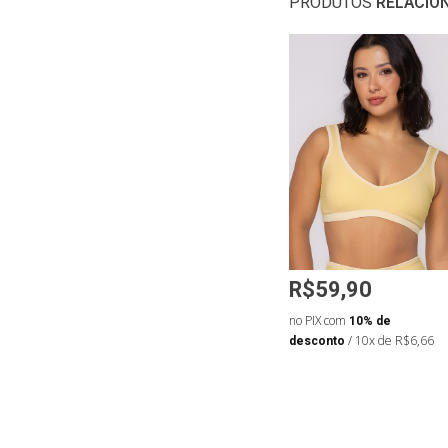
PRODUTOS
RELACIO
8,93
R$41,93
R$59,90
R$66,56
de
no PIX com
10% de
no PIX com
10% de
 de R$5,44
desconto
/ 10x de R$4,66
desconto
/ 10x de R$6,66