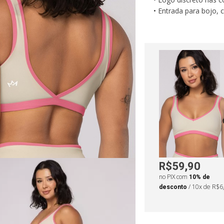
• Entrada para bojo,
• Costuras reforçadas
• Perfeito para acade
• Proteção UV 50+
Medidas da modelo
•
Altura: 159cm
•
Ci
•
Busto: 87cm
•
Qu
R$59,90
no PIX com
10% de
desconto
/ 10x de R$6