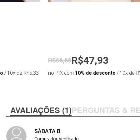
Medidas da modelo:
•
Altura: 168cm
•
Cintura: 63cm
•
Busto: 87cm
•
Quadril: 94cm
R$47,93
R$66,56
to
/ 10x de R$5,33
no PIX com
10% de desconto
/ 10x de R
AVALIAÇÕES (1)
PERGUNTAS & R
SÁBATA B.
Comprador Verificado