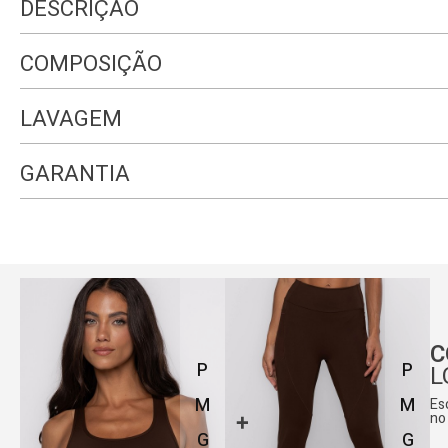
DESCRIÇÃO
COMPOSIÇÃO
LAVAGEM
GARANTIA
C
P
P
L
M
M
Es
no
G
G