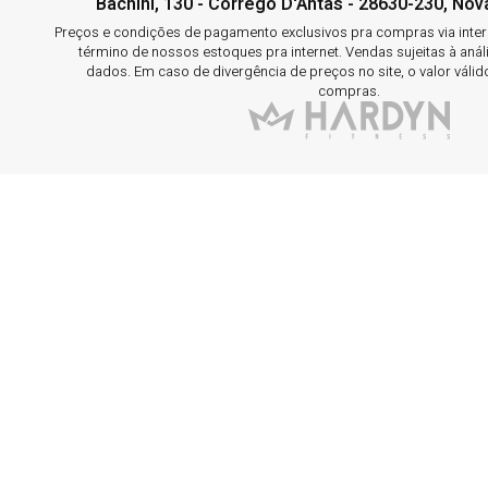
Bachini, 130 - Córrego D'Antas - 28630-230, Nova
Preços e condições de pagamento exclusivos pra compras via interne
término de nossos estoques pra internet. Vendas sujeitas à aná
dados. Em caso de divergência de preços no site, o valor válid
compras.