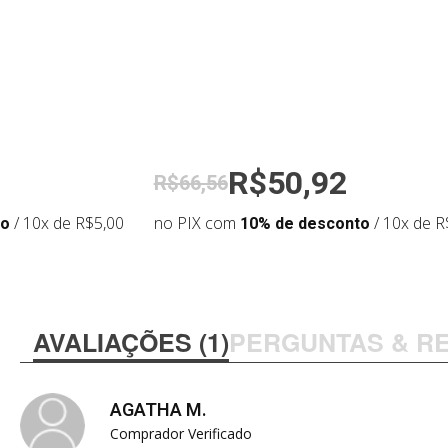
R$50,92
R$66,56
to
/ 10x de R$5,00
no PIX com
10% de desconto
/ 10x de R
AVALIAÇÕES (1)
PERGUNTAS & R
AGATHA M.
Comprador Verificado