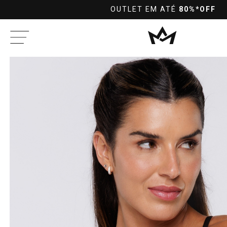
L
OUTLET EM ATÉ
80%*OFF