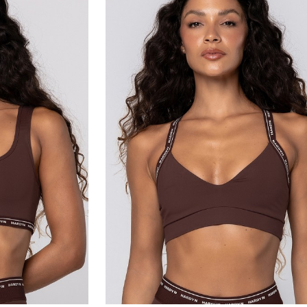
Medidas da modelo:
•
Altura: 168cm
•
Cintura: 66cm
•
Busto: 89cm
•
Quadril: 97cm