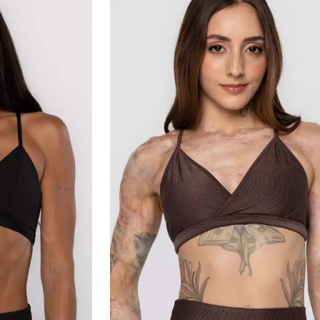
Medidas da modelo:
•
Altura: 168cm
•
Cintura: 63cm
•
Busto: 87cm
•
Quadril: 94cm