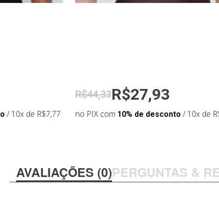
R$27,93
R$44,33
to
/ 10x de R$7,77
no PIX com
10% de desconto
/ 10x de R
AVALIAÇÕES (0)
PERGUNTAS & R