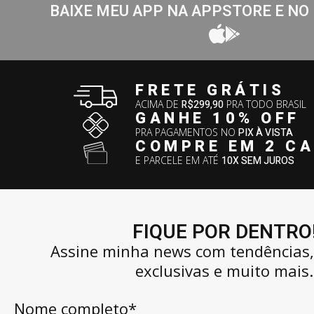
BAIXE MEU APP NA APPSTORE E NO
FRETE GRÁTIS
ACIMA DE
R$299,90
PRA TODO BRASIL
GANHE 10% OFF
PRA PAGAMENTOS NO
PIX À VISTA
COMPRE EM 2 C
E PARCELE EM ATÉ
10X SEM JUROS
FIQUE POR DENTRO
Assine minha news com tendências
exclusivas e muito mais.