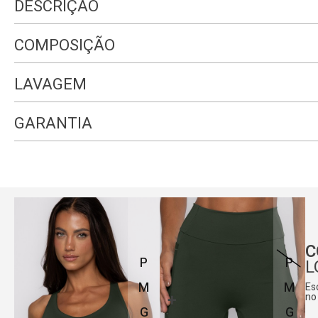
DESCRIÇÃO
COMPOSIÇÃO
LAVAGEM
GARANTIA
C
P
P
L
M
M
Es
no
G
G