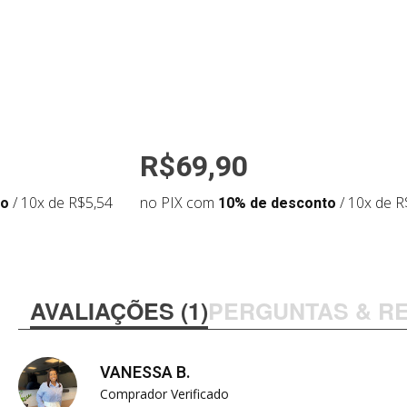
R$69,90
to
/ 10x de R$5,54
no PIX com
10% de desconto
/ 10x de R
AVALIAÇÕES (1)
PERGUNTAS & R
VANESSA B.
Comprador Verificado