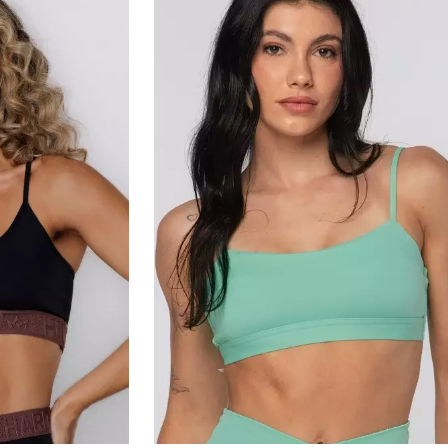
Medidas da modelo:
•
Altura: 159cm
•
Cintura: 68cm
•
Busto: 87cm
•
Quadril: 102cm