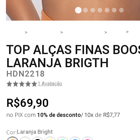
TO
HOME
PRODUTOS
PARTE DE CIMA
TOP
TOP ALÇAS FINAS BOO
LARANJA BRIGTH
HDN2218
1 Avaliação
R$69,90
no PIX com
10% de desconto
/ 10x
de
R$
7,77
Laranja Bright
Cor: