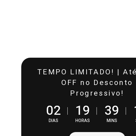
TEMPO LIMITADO! | At
OFF no Desconto
Progressivo!
0
2
1
9
3
9
DIAS
HORAS
MINS
PROVAD