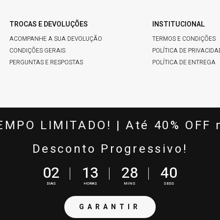
TROCAS E DEVOLUÇÕES
INSTITUCIONAL
ACOMPANHE A SUA DEVOLUÇÃO
TERMOS E CONDIÇÕES
CONDIÇÕES GERAIS
POLÍTICA DE PRIVACIDA
PERGUNTAS E RESPOSTAS
POLÍTICA DE ENTREGA
FALE COMIGO
SEGURANÇA & QUAL
EMPO LIMITADO! | Até 40% OFF 
(22) 2580-5484
Desconto Progressivo!
(22) 99821-4537
CONTATO@HARDYN.COM.BR
0
2
1
3
2
8
3
9
DIAS
HORAS
MINS
SEGS
8.103/0001-53 ENDEREÇO: RUA URBANO BACHINI, 130 - CÓRREGO D'ANTAS - 28630-230,
GARANTIR
s pra compras via internet. Ofertas válidas até o término de nossos estoques pra internet. Vendas