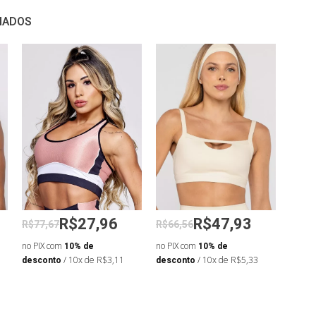
NADOS
R$27,96
R$47,93
R$77,67
R$66,56
R$58
no PIX com
10% de
no PIX com
10% de
no PIX
desconto
/ 10x de R$3,11
desconto
/ 10x de R$5,33
desco