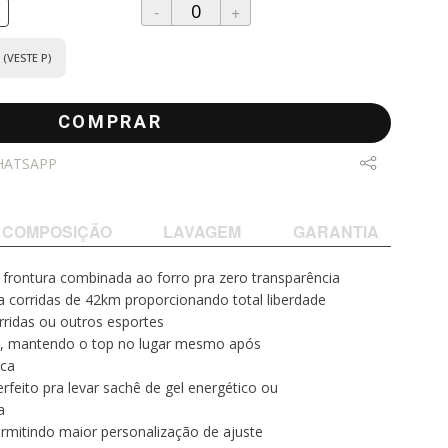
-
+
(VESTE P)
COMPRAR
HATSAPP
COMPOSIÇÃO
LAVAGEM
GARANTIA
 frontura combinada ao forro pra zero transparência
a corridas de 42km proporcionando total liberdade
ridas ou outros esportes
to, mantendo o top no lugar mesmo após
ica
erfeito pra levar sachê de gel energético ou
a
ermitindo maior personalização de ajuste