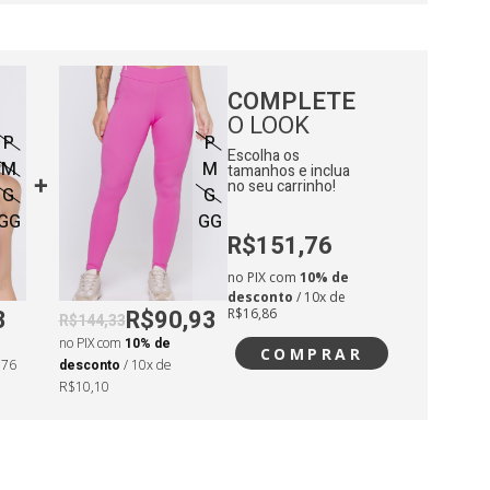
COMPLETE
O LOOK
P
P
Escolha os
M
M
tamanhos e inclua
no seu carrinho!
G
G
GG
GG
R$151,76
no PIX com
10% de
desconto
/ 10x de
3
R$90,93
R$16,86
R$144,33
no PIX com
10% de
COMPRAR
,76
desconto
/ 10x de
R$10,10