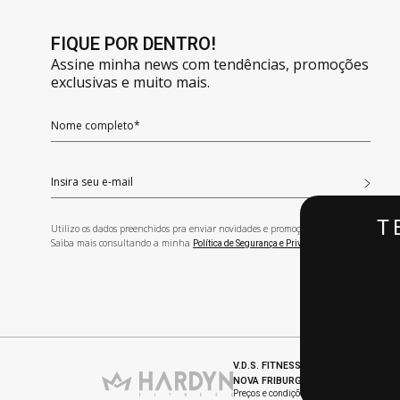
FIQUE POR DENTRO!
Assine minha news com tendências, promoções
exclusivas e muito mais.
T
Utilizo os dados preenchidos pra enviar novidades e promoções exclusivas.
Saiba mais consultando a minha
!
Política de Segurança e Privacidade
V.D.S. FITNESS LTDA | CNPJ: 30.99
NOVA FRIBURGO - RJ
Preços e condições de pagamento exclusivo