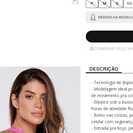
P
M
G
GG
MEDIDAS DA MODELO 
COMPRAR PELO W
DESCRIÇÃO
- Tecnologia de dupla
- Modelagem ideal pr
de movimento pra cor
- Elástico sob o bus
horas de atividade fís
- Bolso nas costas, p
celular com seguranç
- Entrada pra bojo, p