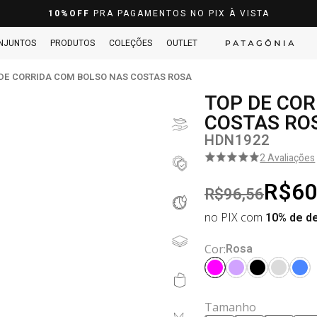
10%OFF
PRA PAGAMENTOS NO PIX À VISTA
NJUNTOS
PRODUTOS
COLEÇÕES
OUTLET
DE CORRIDA COM BOLSO NAS COSTAS ROSA
TOP DE CO
COSTAS RO
HDN1922
2 Avaliações
R$60
R$96,56
no PIX com
10% de d
Rosa
Cor:
Tamanho