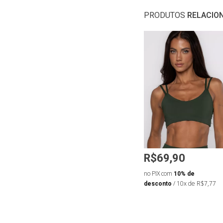
PRODUTOS
RELACIO
R$45,43
R$69,90
R$72,11
de
no PIX com
10% de
no PIX com
10% de
 de R$6,66
desconto
/ 10x de R$5,05
desconto
/ 10x de R$7,77