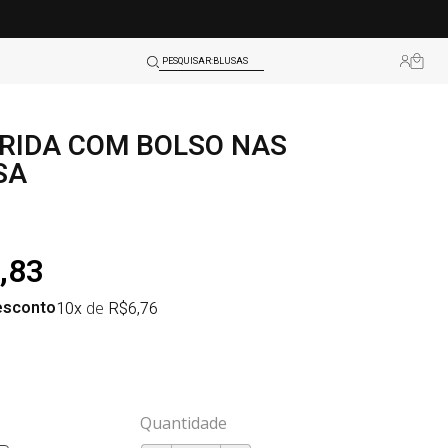
BLUSAS
PESQUISAR:
LEGGINGS
TOPS
RRIDA COM BOLSO NAS
SHORTS
SA
BLUSAS
LEGGINGS
TOPS
,83
esconto
10x
de
R$
6,76