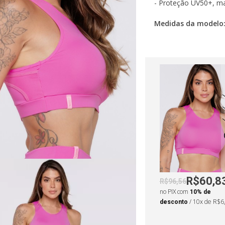
- Proteção UV50+, ma
Medidas da modelo
•
Altura: 163cm
•
Ci
•
Busto: 94cm
•
Qu
R$60,8
R$96,56
no PIX com
10% de
desconto
/ 10x de R$6