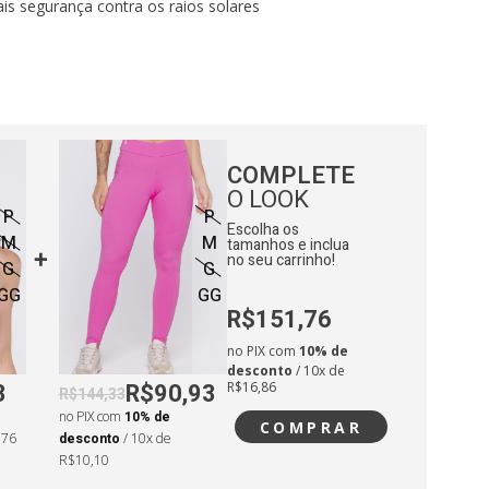
is segurança contra os raios solares
:
ntura: 67cm
adril: 96cm
COMPLETE
O LOOK
P
P
Escolha os
M
M
tamanhos e inclua
no seu carrinho!
G
G
GG
GG
R$151,76
no PIX com
10% de
desconto
/ 10x de
3
R$90,93
R$16,86
R$144,33
no PIX com
10% de
COMPRAR
,76
desconto
/ 10x de
R$10,10