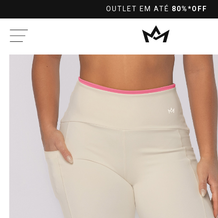
L
OUTLET EM ATÉ
80%*OFF