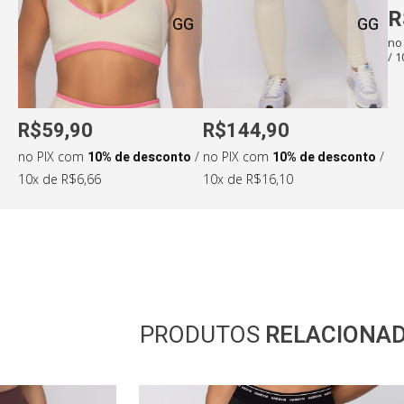
Medidas da modelo:
R
GG
GG
•
Altura: 159cm
•
Cintura: 68cm
no
/ 
•
Busto: 87cm
•
Quadril: 102cm
R$59,90
R$144,90
no PIX com
10% de desconto
/
no PIX com
10% de desconto
/
10x de R$6,66
10x de R$16,10
PRODUTOS
RELACIONA