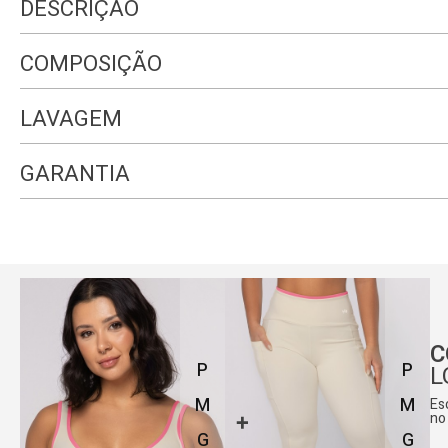
DESCRIÇÃO
COMPOSIÇÃO
LAVAGEM
GARANTIA
C
P
P
L
M
M
Es
no
G
G