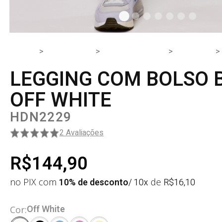
HOME
PRODUTOS
PARTE DE BAIXO
LEGGING
LEGGING COM BOLSO 
OFF WHITE
HDN2229
2 Avaliações
R$144,90
no PIX com
10% de desconto
/ 10x
de
R$
16,10
Off White
Cor: