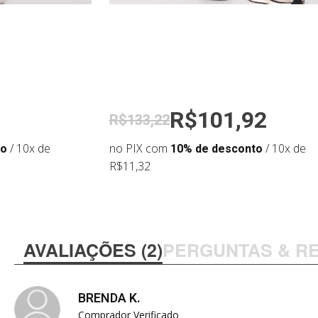
R$101,92
R$133,22
to
/ 10x de
no PIX com
10% de desconto
/ 10x de
R$11,32
AVALIAÇÕES (2)
PERGUNTAS & R
BRENDA K.
Comprador Verificado