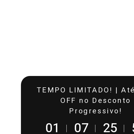
TEMPO LIMITADO! | At
OFF no Desconto
Progressivo!
0
1
0
7
2
5