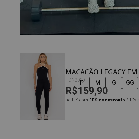
MACACÃO LEGACY EM 
PRETA COM DETALHES
HDN2090
P
M
G
GG
R$159,90
WHITE
no PIX com
10% de desconto
/ 10x 