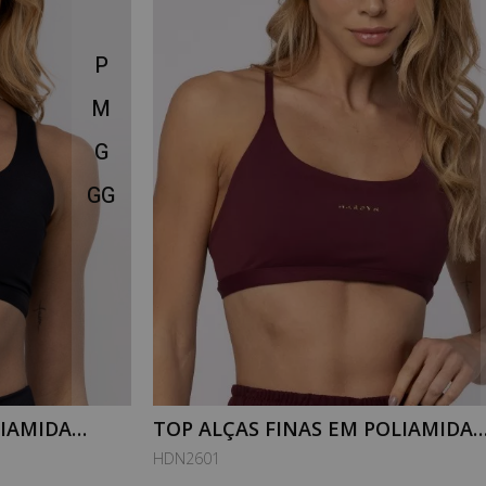
P
M
G
GG
LIAMIDA
TOP ALÇAS FINAS EM POLIAMIDA
PURESENSE VINHO GARNET
HDN2601