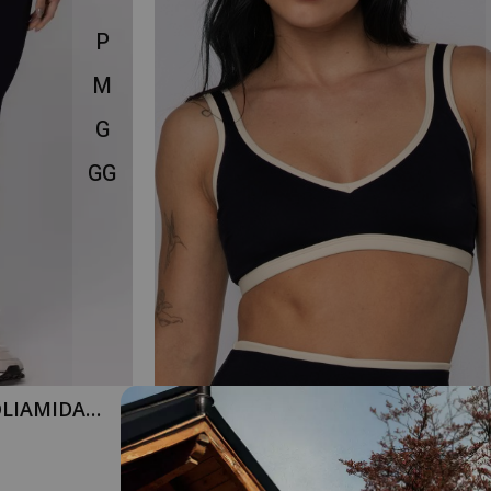
P
M
G
GG
OLIAMIDA
TOP ALÇAS LARGAS BOOST PRETO
HDN2209
R$59,90