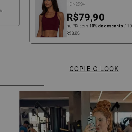
MARSALA
HDN2594
de
R$79,90
no PIX com
10% de desconto
/ 10
R$8,88
COPIE O LOOK