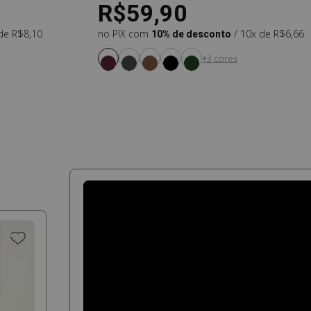
R$59,90
 de R$8,10
no PIX com
10% de desconto
/ 10x de R$6,66
+3 cores