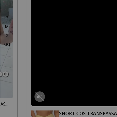
P
M
G
GG
ÇAS
SHORT CÓS TRANSPASS