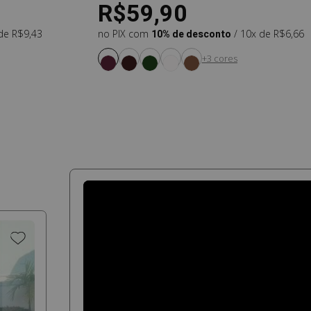
R$59,90
 de R$9,43
no PIX com
10% de desconto
/ 10x de R$6,66
+3 cores