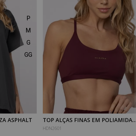
P
M
G
GG
ZA ASPHALT
TOP ALÇAS FINAS EM POLIAMIDA
PURESENSE VINHO GARNET
HDN2601