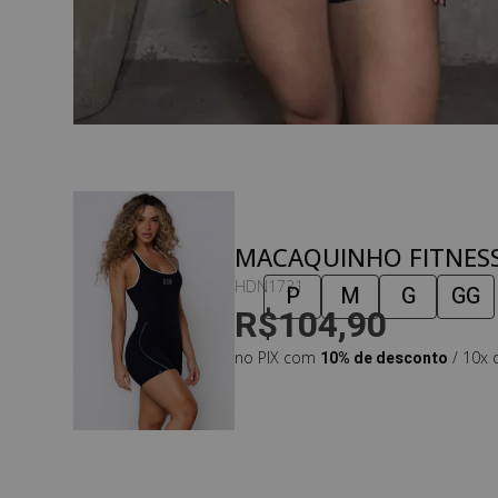
MACAQUINHO FITNESS
PRETO COM DETALHES
HDN1731
P
M
G
GG
R$104,90
no PIX com
10% de desconto
/ 10x 