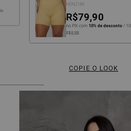
BOOST AMARELO MANTE
HDN2186
de
R$79,90
no PIX com
10% de desconto
/ 10
R$8,88
COPIE O LOOK