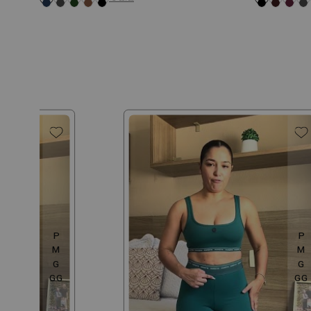
P
P
M
M
G
G
GG
GG