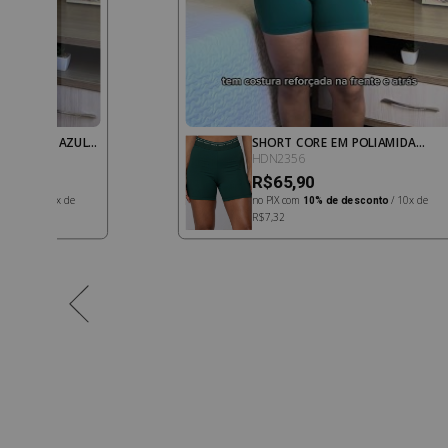
AS BOOST AZUL
SHORT CORE EM POLIAMIDA
VERDE ESCURO
HDN2356
R$65,90
esconto
/ 10x de
no PIX com
10% de desconto
/ 10x de
R$7,32