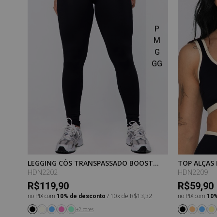
P
P
M
M
G
G
GG
GG
LEGGING CÓS TRANSPASSADO BOOST
TOP ALÇAS
PRETO
HDN2202
HDN2209
R$119,90
R$59,90
no PIX com
10% de desconto
/ 10x de R$13,32
no PIX com
10%
+2 cores