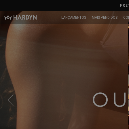
LANÇAMENTOS
MAIS VENDIDOS
CO