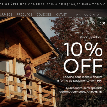
OUTLET EM ATÉ
80%*OFF
NJUNTOS
PRODUTOS
COLEÇÕES
OUTLET