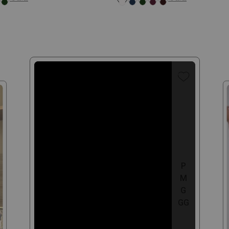
P
M
G
GG