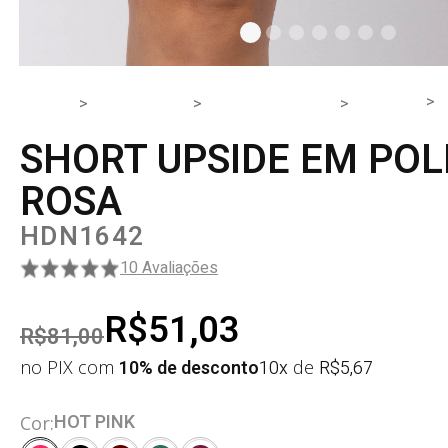
HOME
PRODUTOS
PARTE DE BAIXO
SHORT
SHORT UPSIDE EM POL
ROSA
HDN1642
10 Avaliações
R$51,03
R$81,00
no PIX com
10% de desconto
10x
de
R$
5,67
HOT PINK
Cor: