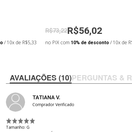
R$56,02
R$73,22
to
/ 10x de R$5,33
no PIX com
10% de desconto
/ 10x de R
AVALIAÇÕES (10)
PERGUNTAS & 
TATIANA V.
Comprador Verificado
Tamanho: G