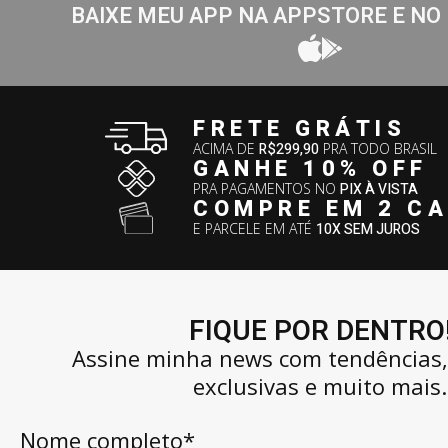
BAIXE MEU APP NA APPSTORE E NO
FRETE GRÁTIS
ACIMA DE
R$299,90
PRA TODO BRASIL
GANHE 10% OFF
PRA PAGAMENTOS NO
PIX À VISTA
COMPRE EM 2 C
E PARCELE EM ATÉ
10X SEM JUROS
FIQUE POR DENTRO
Assine minha news com tendências
exclusivas e muito mais.