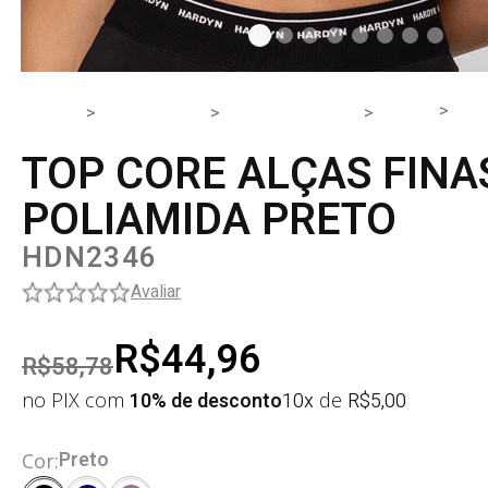
TOP
HOME
PRODUTOS
PARTE DE CIMA
TOP
TOP CORE ALÇAS FINA
POLIAMIDA PRETO
HDN2346
Avaliar
R$44,96
R$58,78
no PIX com
10% de desconto
10x
de
R$
5,00
Preto
Cor: