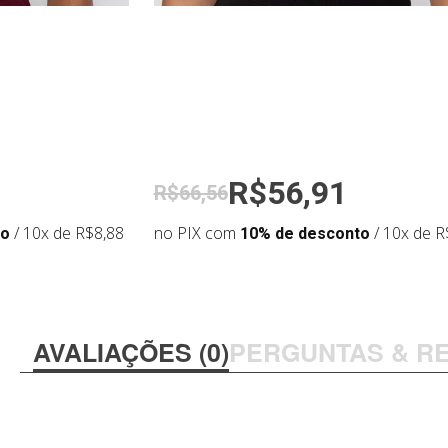
R$56,91
R$66,56
to
/ 10x de R$8,88
no PIX com
10% de desconto
/ 10x de R
AVALIAÇÕES (0)
PERGUNTAS & R