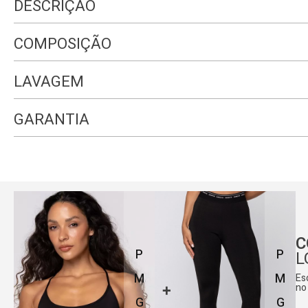
DESCRIÇÃO
COMPOSIÇÃO
LAVAGEM
GARANTIA
C
P
P
L
M
M
Es
no
G
G