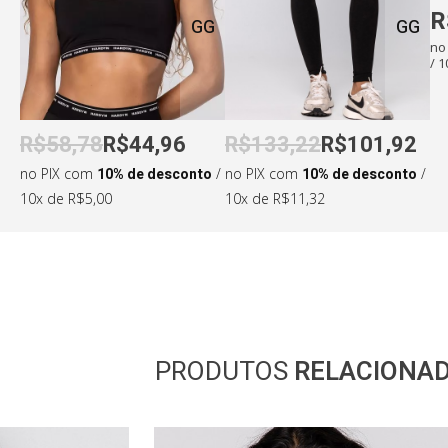
R
GG
GG
no
/ 
Medidas da modelo:
•
Altura: 170cm
•
Cintura: 65cm
R$58,78
R$44,96
R$133,22
R$101,92
•
Busto: 84cm
•
Quadril: 98cm
no PIX com
10% de desconto
/
no PIX com
10% de desconto
/
10x de R$5,00
10x de R$11,32
PRODUTOS
RELACIONA