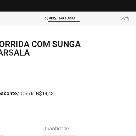
BLUSAS
LEGGINGS
PESQUISAR:
…
TOPS
CORRIDA COM SUNGA
SHORTS
ARSALA
BLUSAS
LEGGINGS
TOPS
esconto
/ 10x
de
R$
14,43