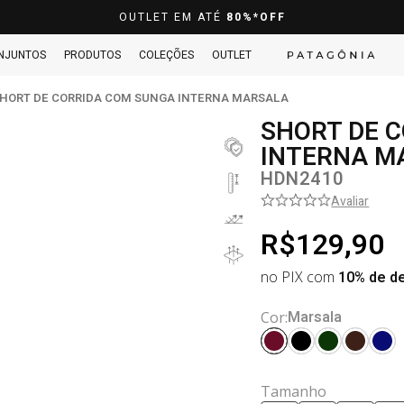
10%OFF
PRA PAGAMENTOS NO PIX À VISTA
NJUNTOS
PRODUTOS
COLEÇÕES
OUTLET
HORT DE CORRIDA COM SUNGA INTERNA MARSALA
SHORT DE 
INTERNA M
HDN2410
Avaliar
R$129,90
no PIX com
10% de d
Marsala
Cor:
Tamanho