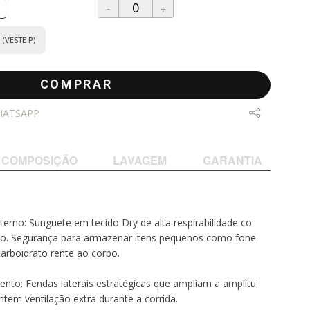
-
+
(VESTE P)
COMPRAR
HATSAPP
COMPOSIÇÃO
LAVAGEM
GARANTIA
terno: Sunguete em tecido Dry de alta respirabilidade co
do. Segurança para armazenar itens pequenos como fone
carboidrato rente ao corpo.
nto: Fendas laterais estratégicas que ampliam a amplitu
tem ventilação extra durante a corrida.