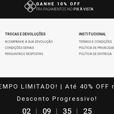
GANHE 10% OFF
PRA PAGAMENTOS NO
PIX À VISTA
TROCAS E DEVOLUÇÕES
INSTITUCIONAL
ACOMPANHE A SUA DEVOLUÇÃO
TERMOS E CONDIÇÕES
CONDIÇÕES GERAIS
POLÍTICA DE PRIVACIDA
PERGUNTAS E RESPOSTAS
POLÍTICA DE ENTREGA
FALE COMIGO
SEGURANÇA & QUAL
EMPO LIMITADO! | Até 40% OFF 
(22) 2580-5484
Desconto Progressivo!
(22) 99821-4537
CONTATO@HARDYN.COM.BR
0
2
0
9
3
5
2
4