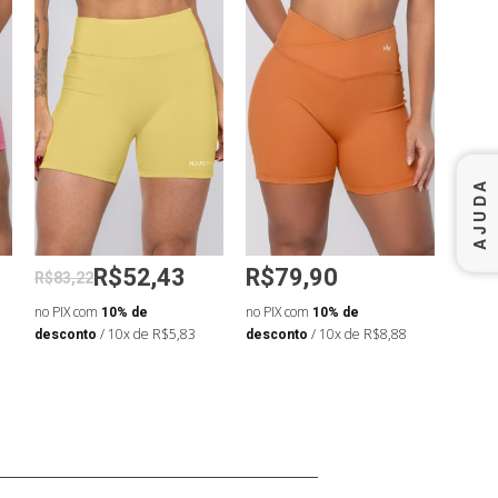
AJUDA
R$52,43
R$79,90
R$1
R$83,22
no PIX com
10% de
no PIX com
10% de
no PIX
desconto
/ 10x de R$5,83
desconto
/ 10x de R$8,88
desco
R$14,