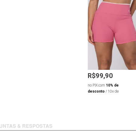
R$99,90
R$99,90
de
no PIX com
10% de
no PIX com
10% de
 de R$9,66
desconto
/ 10x de
desconto
/ 10x de
R$11,10
R$11,10
UNTAS & RESPOSTAS