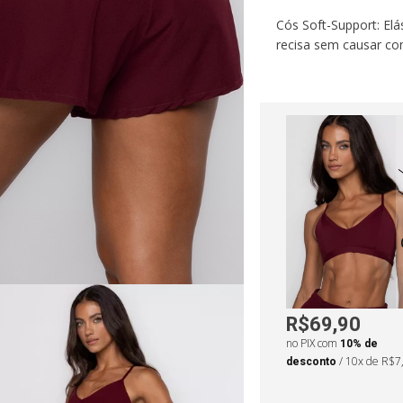
Cós Soft-Support: Elá
recisa sem causar co
Construção em Tecido 
a performance em clim
Durabilidade Reforçad
e da peça.
Logo Hardyn: Logo em 
os com baixa luminos
Medidas da modelo
•
Altura: 168cm
•
Ci
•
Busto: 87cm
•
Qu
R$69,90
no PIX com
10% de
desconto
/ 10x de R$7