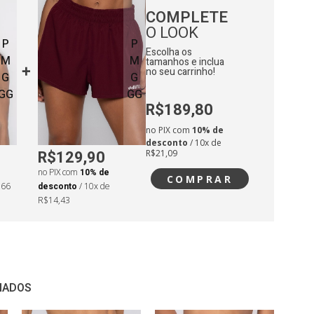
COMPLETE
O LOOK
P
P
Escolha os
M
M
tamanhos e inclua
no seu carrinho!
G
G
GG
GG
R$189,80
no PIX com
10% de
desconto
/ 10x de
R$129,90
R$21,09
no PIX com
10% de
COMPRAR
,66
desconto
/ 10x de
R$14,43
NADOS