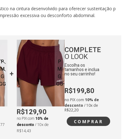
stico na cintura desenvolvido para oferecer sustentação p
mpressão excessiva ou desconforto abdominal.
Plano: Material leve e de secagem ultra rápida, ideal par
as quentes e treinos de longa distância.
COMPLETE
a: Costuras duplas estruturais que garantem a integridad
O LOOK
P
P
Escolha os
M
M
tamanhos e inclua
termocolante refletivo, garantindo visibilidade em trein
no seu carrinho!
G
G
idade.
GG
GG
R$199,80
:
ntura: 63cm
no PIX com
10% de
desconto
/ 10x de
adril: 94cm
R$129,90
R$22,20
no PIX com
10% de
COMPRAR
,77
desconto
/ 10x de
R$14,43