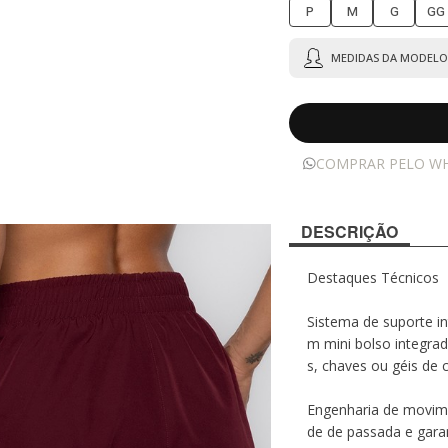
P
M
G
GG
MEDIDAS DA MODELO 
COMPRAR PELO W
DESCRIÇÃO
Destaques Técnicos
Sistema de suporte in
m mini bolso integra
s, chaves ou géis de 
Engenharia de movime
de de passada e garan