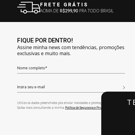
FRETE GRÁTIS
ACIMA DE
R$299,90
PRA TODO BRASIL
FIQUE POR DENTRO!
Assine minha news com tendências, promoções
exclusivas e muito mais.
T
Utilizo os dados preenchidos pra enviar novidades e promoções exclusivas.
Saiba mais consultando a minha
!
Política de Segurança e Privacidade