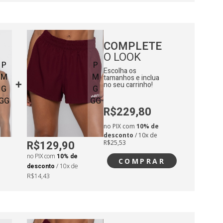
COMPLETE
O LOOK
P
P
Escolha os
M
M
tamanhos e inclua
no seu carrinho!
G
G
GG
GG
R$229,80
no PIX com
10% de
desconto
/ 10x de
R$129,90
R$25,53
no PIX com
10% de
COMPRAR
desconto
/ 10x de
R$14,43