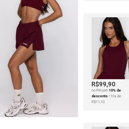
R$99,90
no PIX com
10% de
desconto
/ 10x de
R$11,10