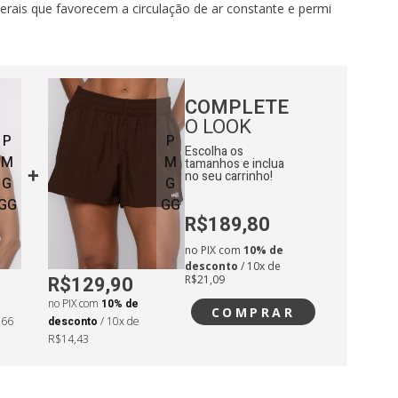
terais que favorecem a circulação de ar constante e permi
e movimento lateral.
 Design com a base das costas levemente mais alongada
indo uma cobertura inteligente e caimento anatômico dura
COMPLETE
O LOOK
P
P
stado nas cavas para evitar atritos e proporcionar total
Escolha os
M
M
tamanhos e inclua
ços em exercícios de impacto ou corrida.
no seu carrinho!
G
G
GG
GG
posição: Estrutura leve que facilita o uso sobre tops de al
R$189,80
ndo a performance e o estilo.
no PIX com
10% de
: Costuras estruturais com acabamento reforçado que m
desconto
/ 10x de
R$129,90
R$21,09
a peça.
no PIX com
10% de
COMPRAR
termocolante refletivo, garantindo visibilidade em trein
,66
desconto
/ 10x de
R$14,43
idade.