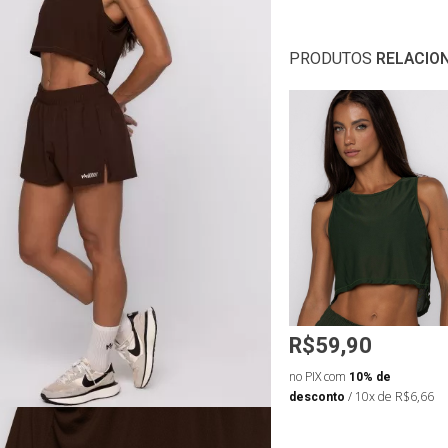
PRODUTOS
RELACIO
R$69,90
R$59,90
de
no PIX com
10% de
no PIX com
10% de
 de R$7,77
desconto
/ 10x de R$7,77
desconto
/ 10x de R$6,66