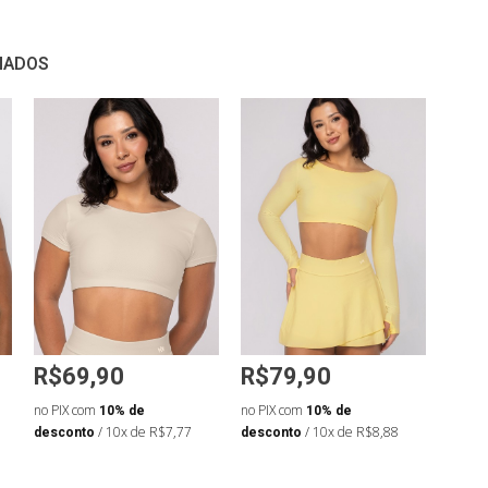
NADOS
R$69,90
R$79,90
R$6
no PIX com
10% de
no PIX com
10% de
no PIX
desconto
/ 10x de R$7,77
desconto
/ 10x de R$8,88
desco