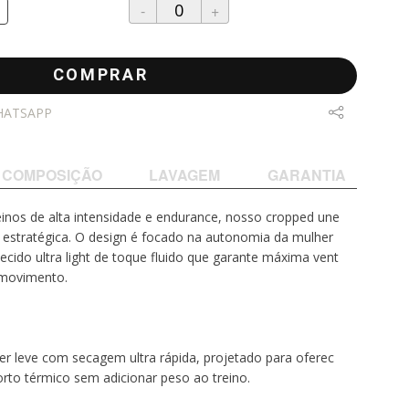
-
+
COMPRAR
HATSAPP
COMPOSIÇÃO
LAVAGEM
GARANTIA
einos de alta intensidade e endurance, nosso cropped une
a estratégica. O design é focado na autonomia da mulher
tecido ultra light de toque fluido que garante máxima vent
e movimento.
uper leve com secagem ultra rápida, projetado para oferec
rto térmico sem adicionar peso ao treino.