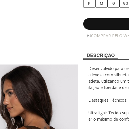
P
M
G
GG
COMPRAR PELO W
DESCRIÇÃO
Desenvolvido para tr
a leveza com silhuet
atleta, utilizando um 
ilação e liberdade d
Destaques Técnicos:
Ultra light: Tecido s
er o máximo de confo