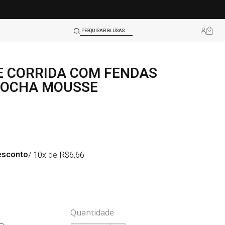
SHORTS
BLUSAS
PESQUISAR:
LEGGINGS
TOPS
E CORRIDA COM FENDAS
SHORTS
MOCHA MOUSSE
BLUSAS
LEGGINGS
TOPS
esconto
/ 10x
de
R$
6,66