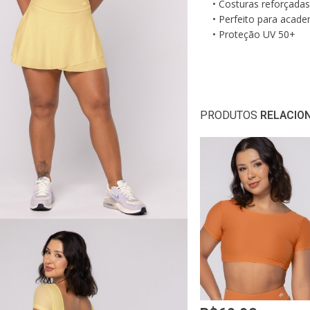
• Costuras reforçadas
• Perfeito para acade
• Proteção UV 50+
Medidas da modelo
•
Altura: 159cm
•
Ci
•
Busto: 87cm
•
Qu
PRODUTOS
RELACIO