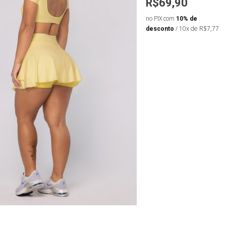
3,92
R$59,90
R$69,90
de
no PIX com
10% de
no PIX com
10% de
 de R$7,10
desconto
/ 10x de R$6,66
desconto
/ 10x de R$7,77