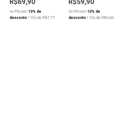
R$69,90
R$59,90
R$6
no PIX com
10% de
no PIX com
10% de
no PIX
desconto
/ 10x de R$7,77
desconto
/ 10x de R$6,66
desco