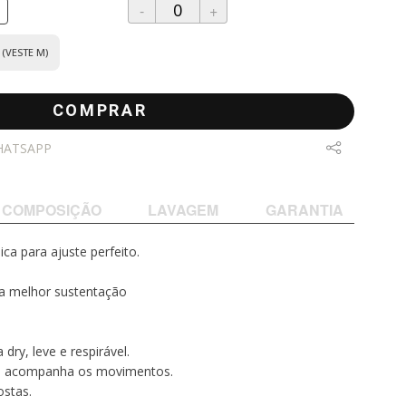
-
+
(VESTE M)
COMPRAR
HATSAPP
COMPOSIÇÃO
LAVAGEM
GARANTIA
a para ajuste perfeito.
ra melhor sustentação
dry, leve e respirável.
que acompanha os movimentos.
ostas.