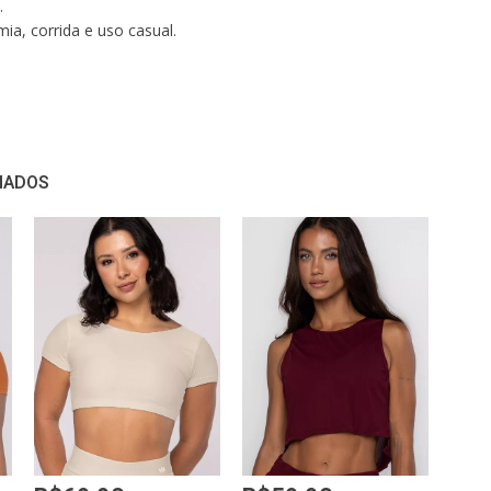
.
mia, corrida e uso casual.
:
ntura: 68cm
adril: 102cm
NADOS