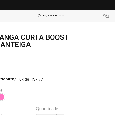
SHORTS
BLUSAS
PESQUISAR:
LEGGINGS
TOPS
ANGA CURTA BOOST
ANTEIGA
SHORTS
BLUSAS
LEGGINGS
TOPS
esconto
/ 10x
de
R$
7,77
ga