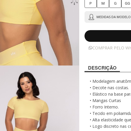
P
M
G
GG
MEDIDAS DA MODELO 
COMPRAR PELO W
DESCRIÇÃO
• Modelagem anatômic
• Decote nas costas.
• Elástico na base pa
• Mangas Curtas
• Forro Interno.
• Tecido em poliamida 
• Alta elasticidade 
• Logo discreto nas c