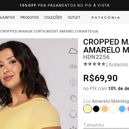
10%OFF
PRA PAGAMENTOS NO PIX À VISTA
NJUNTOS
PRODUTOS
COLEÇÕES
OUTLET
CROPPED MANGA CURTA BOOST AMARELO MANTEIGA
CROPPED M
AMARELO M
HDN2256
2 Avaliações
R$69,90
no PIX com
10% de d
Amarelo Mantei
Cor:
Tamanho