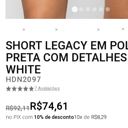
HOME
PRODUTOS
PARTE DE BAIXO
SHORT
SHORT LEGACY EM PO
PRETA COM DETALHES
WHITE
HDN2097
7 Avaliações
R$74,61
R$92,11
no PIX com
10% de desconto
10x
de
R$
8,29