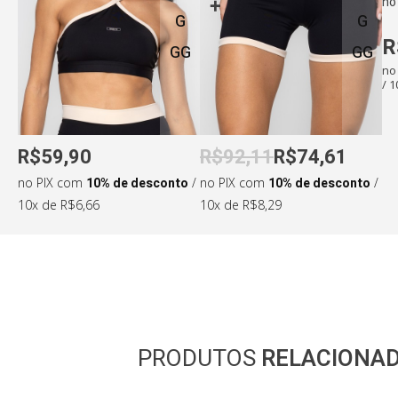
no
G
G
Medidas da modelo:
R
GG
GG
•
Altura: 173cm
•
Cintura: 65cm
no
/ 
•
Busto: 85cm
•
Quadril: 96cm
R$59,90
R$92,11
R$74,61
no PIX com
10% de desconto
/
no PIX com
10% de desconto
/
10x de R$6,66
10x de R$8,29
PRODUTOS
RELACIONA