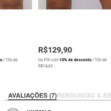
R$129,90
to
/ 10x de
no PIX com
10% de desconto
/ 10x de
R$14,43
AVALIAÇÕES (7)
PERGUNTAS & R