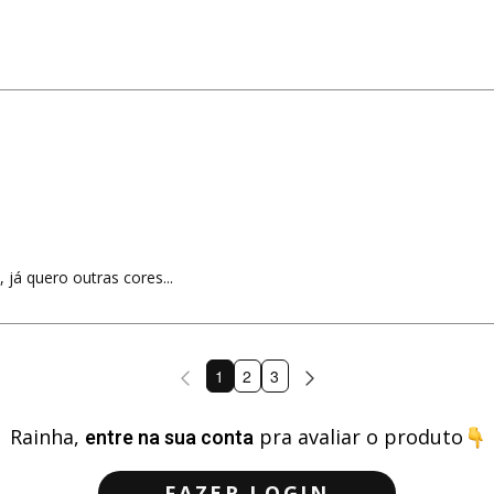
 já quero outras cores...
1
2
3
Rainha,
entre na sua conta
pra avaliar o produto
FAZER LOGIN