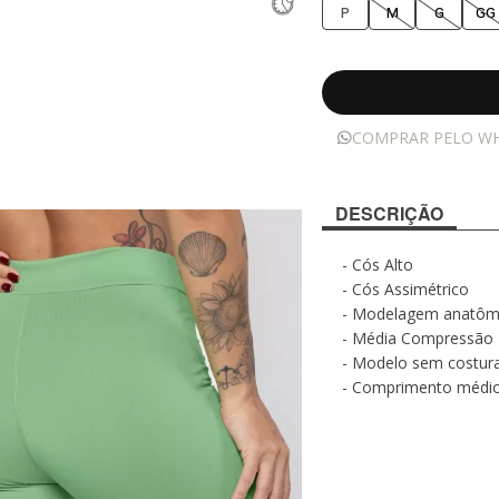
P
M
G
GG
COMPRAR PELO W
DESCRIÇÃO
- Cós Alto
- Cós Assimétrico
- Modelagem anatôm
- Média Compressão
- Modelo sem costura
- Comprimento médi