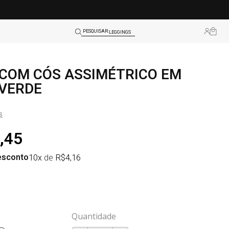
BLUSAS
LEGGINGS
PESQUISAR:
TOPS
 COM CÓS ASSIMÉTRICO EM
SHORTS
 VERDE
BLUSAS
LEGGINGS
s
TOPS
,45
esconto
10x
de
R$
4,16