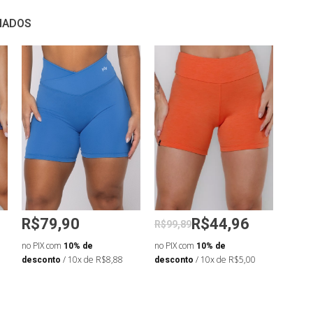
NADOS
R$79,90
R$44,96
R$99,89
R$88
no PIX com
10% de
no PIX com
10% de
no PIX
desconto
/ 10x de R$8,88
desconto
/ 10x de R$5,00
desco