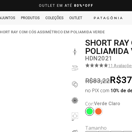
OUTLET EM ATÉ
80%*OFF
NJUNTOS
PRODUTOS
COLEÇÕES
OUTLET
HORT RAY COM CÓS ASSIMÉTRICO EM POLIAMIDA VERDE
SHORT RAY
POLIAMIDA
HDN2021
11 Avaliaçõe
R$37
R$83,22
no PIX com
10% de d
Verde Claro
Cor:
Tamanho