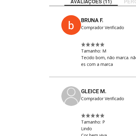
AVALIAÇÕES (11)
PER
BRUNA F.
Comprador Verificado
Tamanho: M
Tecido bom, não marca. não
es com a marca
GLEICE M.
Comprador Verificado
Tamanho: P
Lindo
Cor bem viva