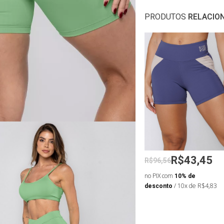
PRODUTOS
RELACIO
1,03
R$79,90
R$43,45
R$96,56
de
no PIX com
10% de
no PIX com
10% de
 de R$5,67
desconto
/ 10x de R$8,88
desconto
/ 10x de R$4,83