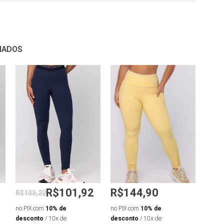
NADOS
R$101,92
R$144,90
R$133,22
R$13
no PIX com
10% de
no PIX com
10% de
no PIX
desconto
/ 10x de
desconto
/ 10x de
desco