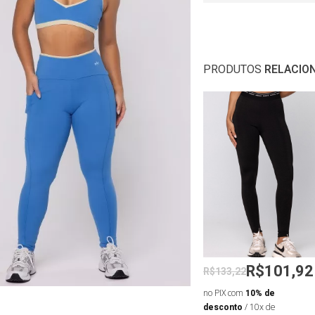
PRODUTOS
RELACIO
0
R$87,21
R$101,92
R$107,67
R$133,22
de
no PIX com
10% de
no PIX com
10% de
 de
desconto
/ 10x de R$9,69
desconto
/ 10x de