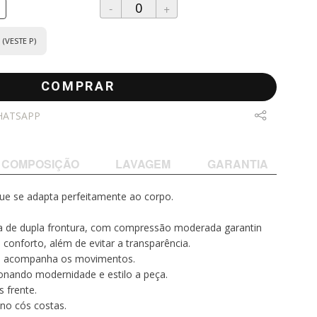
-
+
(VESTE P)
COMPRAR
HATSAPP
COMPOSIÇÃO
LAVAGEM
GARANTIA
ue se adapta perfeitamente ao corpo.
a de dupla frontura, com compressão moderada garantin
conforto, além de evitar a transparência.
que acompanha os movimentos.
ionando modernidade e estilo a peça.
s frente.
 no cós costas.