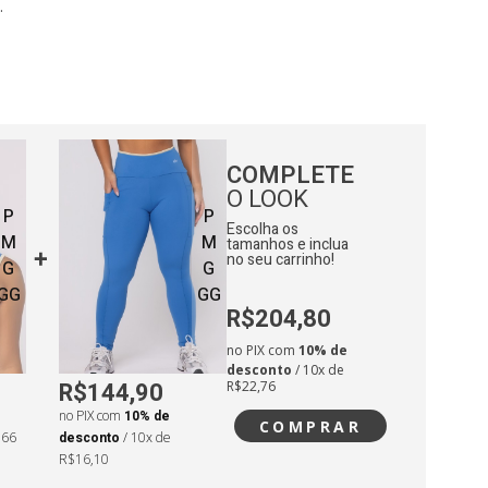
.
:
ntura: 68cm
adril: 102cm
COMPLETE
O LOOK
P
P
Escolha os
M
M
tamanhos e inclua
no seu carrinho!
G
G
GG
GG
R$204,80
no PIX com
10% de
desconto
/ 10x de
R$144,90
R$22,76
no PIX com
10% de
COMPRAR
,66
desconto
/ 10x de
R$16,10