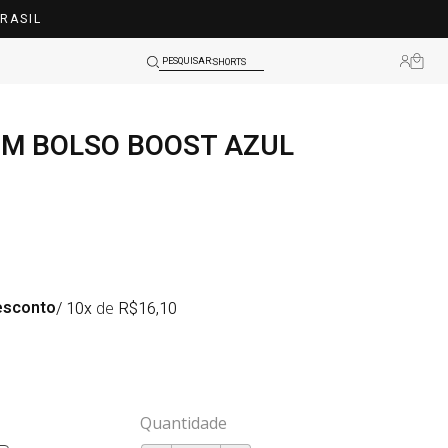
RASIL
TOPS
SHORTS
PESQUISAR:
BLUSAS
OM BOLSO BOOST AZUL
LEGGINGS
TOPS
esconto
/ 10x
de
R$
16,10