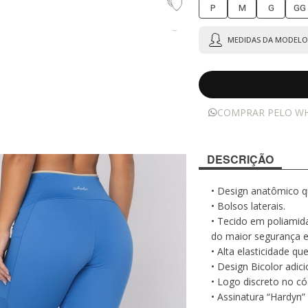
P
M
G
GG
MEDIDAS DA MODELO 
COMPRAR PELO W
DESCRIÇÃO
• Design anatômico q
• Bolsos laterais.
• Tecido em poliamid
do maior segurança e 
• Alta elasticidade 
• Design Bicolor adic
• Logo discreto no có
• Assinatura “Hardyn”