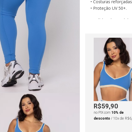
• Costuras reforçadas
• Proteção UV 50+.
Medidas da modelo
•
Altura: 159cm
•
Ci
•
Busto: 87cm
•
Qu
R$59,90
no PIX com
10% de
desconto
/ 10x de R$6