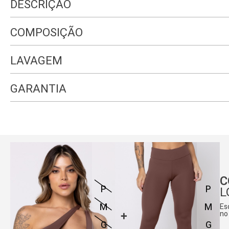
DESCRIÇÃO
COMPOSIÇÃO
LAVAGEM
GARANTIA
C
P
P
L
M
M
Es
Medidas da modelo:
no
G
G