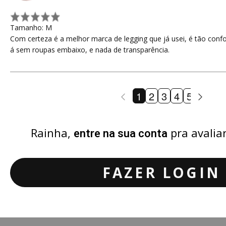
Tamanho: M
Com certeza é a melhor marca de legging que já usei, é tão confo
á sem roupas embaixo, e nada de transparência.
1
2
3
4
5
6
7
Rainha,
pra avalia
entre na sua conta
FAZER LOGIN