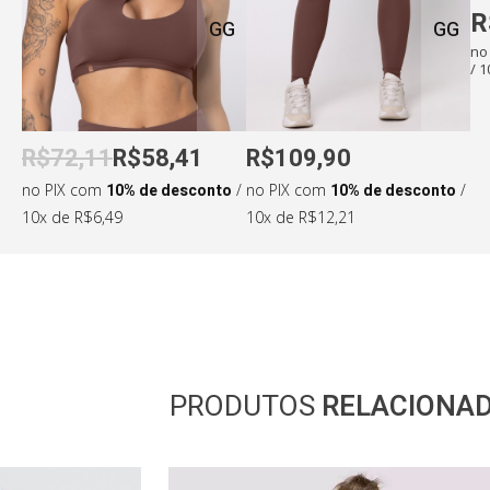
•
Altura: 163cm
•
Cintura: 67cm
R
GG
GG
•
Busto: 94cm
•
Quadril: 96cm
no
/ 
R$72,11
R$58,41
R$109,90
no PIX com
10% de desconto
/
no PIX com
10% de desconto
/
10x de R$6,49
10x de R$12,21
PRODUTOS
RELACIONA