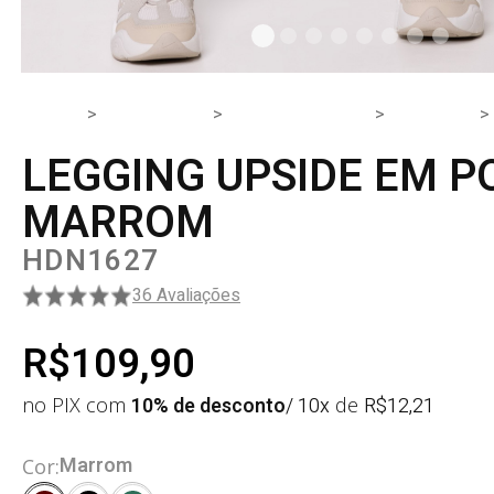
HOME
PRODUTOS
PARTE DE BAIXO
LEGGING
LEGGING UPSIDE EM P
MARROM
HDN1627
36 Avaliações
R$109,90
no PIX com
10% de desconto
/ 10x
de
R$
12,21
Marrom
Cor: