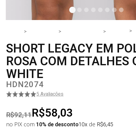
HOME
PRODUTOS
PARTE DE BAIXO
SHORT
SHORT LEGACY EM PO
ROSA COM DETALHES 
WHITE
HDN2074
5 Avaliações
R$58,03
R$92,11
no PIX com
10% de desconto
10x
de
R$
6,45