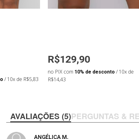
R$129,90
no PIX com
10% de desconto
/ 10x de
to
/ 10x de R$5,83
R$14,43
AVALIAÇÕES (5)
PERGUNTAS & R
ANGÉLICA M.