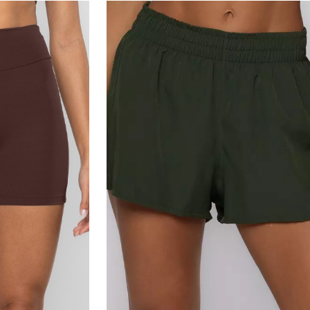
Medidas da modelo:
•
Altura: 173cm
•
Cintura: 65cm
•
Busto: 85cm
•
Quadril: 96cm