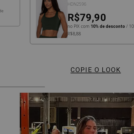
VERDE JUNGLE
HDN2596
de
R$79,90
no PIX com
10% de desconto
/ 10
R$8,88
COPIE O LOOK