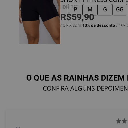
PERSONALIZADO EM P
HDN1759
P
M
G
GG
R$59,90
PRETA
no PIX com
10% de desconto
/ 10x 
O QUE AS RAINHAS DIZEM 
CONFIRA ALGUNS DEPOIME