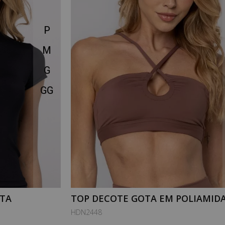
P
M
G
GG
ETA
TOP DECOTE GOTA EM POLIAMID
PURESENSE TOFFEE
HDN2448