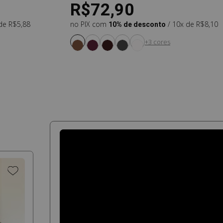
R$72,90
 de R$5,88
no PIX com
10% de desconto
/ 10x de R$8,10
+3 cores