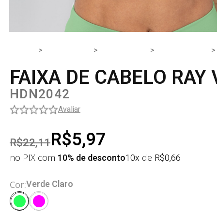
HOME
PRODUTOS
ACESSÓRIO
ACESSÓRIOS
FAIXA DE CABELO RAY
HDN2042
Avaliar
R$5,97
R$22,11
no PIX com
10% de desconto
10x
de
R$
0,66
Verde Claro
Cor: