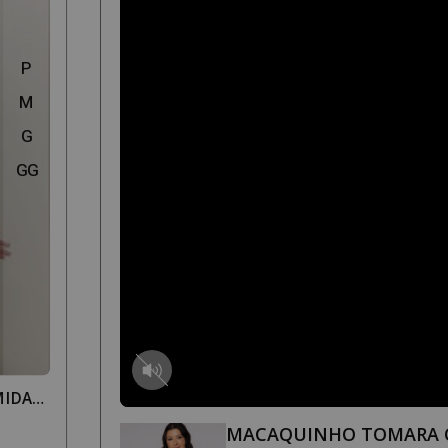
P
M
G
GG
MIDA
MACAQUINHO TOMARA 