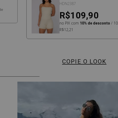
CAIA BOOST OFF WHITE
HDN2387
de
R$109,90
no PIX com
10% de desconto
/ 10
R$12,21
COPIE O LOOK