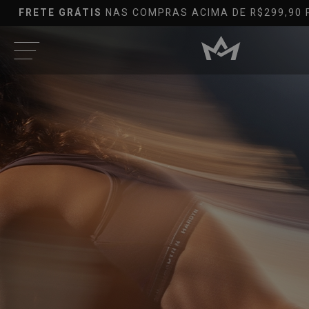
L
OUTLET EM ATÉ
80%*OFF