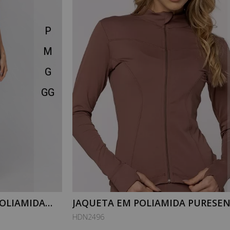
P
M
G
GG
OLIAMIDA
JAQUETA EM POLIAMIDA PURESEN
LD
TOFFEE
HDN2496