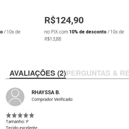
R$124,90
to
/ 10x de
no PIX com
10% de desconto
/ 10x de
R$13,88
AVALIAÇÕES (2)
PERGUNTAS & R
RHAYSSA B.
Comprador Verificado
Tamanho: P
Tecido excelente