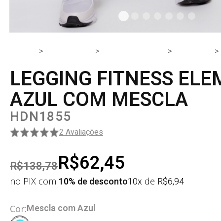
HOME
PRODUTOS
PARTE DE BAIXO
LEGGING
LEGGING FITNESS EL
AZUL COM MESCLA
HDN1855
2 Avaliações
R$62,45
R$138,78
no PIX com
10% de desconto
10x
de
R$
6,94
Mescla com Azul
Cor: