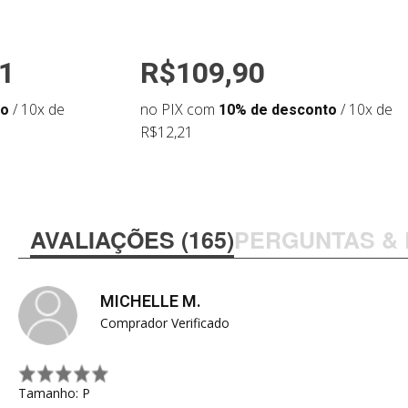
1
R$109,90
to
/ 10x de
no PIX com
10% de desconto
/ 10x de
R$12,21
AVALIAÇÕES (165)
PERGUNTAS &
MICHELLE M.
Comprador Verificado
Tamanho: P