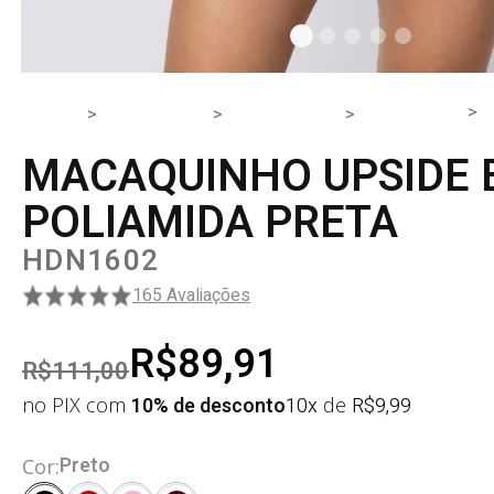
HOME
PRODUTOS
PEÇA ÚNICA
MACACÃO
MACAQUINHO UPSIDE 
POLIAMIDA PRETA
HDN1602
165 Avaliações
R$89,91
R$111,00
no PIX com
10% de desconto
10x
de
R$
9,99
Preto
Cor: