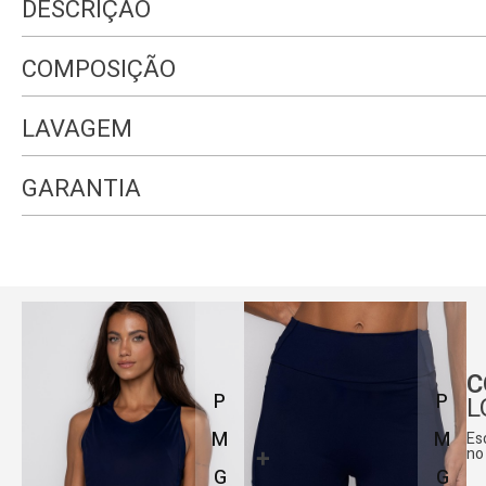
DESCRIÇÃO
COMPOSIÇÃO
LAVAGEM
GARANTIA
C
P
P
L
M
M
Es
no
G
G