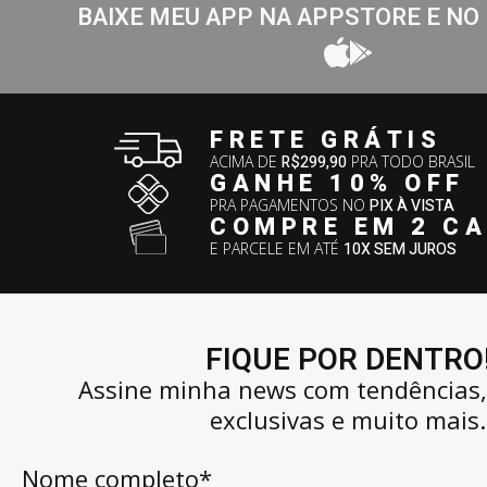
BAIXE MEU APP NA APPSTORE E NO
FRETE GRÁTIS
ACIMA DE
R$299,90
PRA TODO BRASIL
GANHE 10% OFF
PRA PAGAMENTOS NO
PIX À VISTA
COMPRE EM 2 C
E PARCELE EM ATÉ
10X SEM JUROS
FIQUE POR DENTRO
Assine minha news com tendências
exclusivas e muito mais.