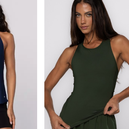
Medidas da modelo:
•
Altura: 168cm
•
Cintura: 63cm
•
Busto: 87cm
•
Quadril: 94cm