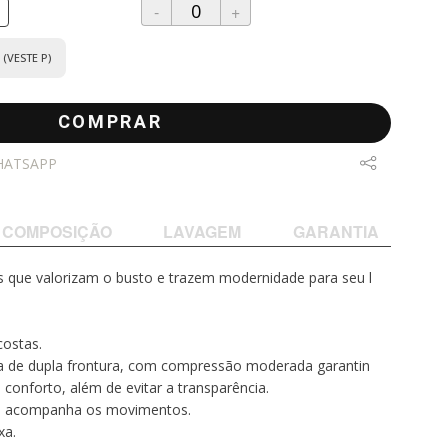
-
+
(VESTE P)
COMPRAR
HATSAPP
COMPOSIÇÃO
LAVAGEM
GARANTIA
s que valorizam o busto e trazem modernidade para seu l
costas.
a de dupla frontura, com compressão moderada garantin
conforto, além de evitar a transparência.
que acompanha os movimentos.
xa.