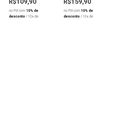
R$109,90
R$159,90
R$1
no PIX com
10% de
no PIX com
10% de
no PIX
desconto
/ 10x de
desconto
/ 10x de
desco
R$12,21
R$17,77
R$13,