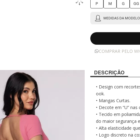
P
M
G
GG
MEDIDAS DA MODELO 
COMPRAR PELO W
DESCRIÇÃO
• Design com recorte
ook.
• Mangas Curtas.
• Decote em “U” nas 
• Tecido em poliamid
do maior segurança e 
• Alta elasticidade 
• Logo discreto na co