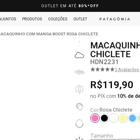
OUTLET EM ATÉ
80%*OFF
NJUNTOS
PRODUTOS
COLEÇÕES
OUTLET
ACAQUINHO COM MANGA BOOST ROSA CHICLETE
MACAQUINH
CHICLETE
HDN2231
3 Avaliações
R$119,90
no PIX com
10% de d
Rosa Chiclete
Cor:
Tamanho