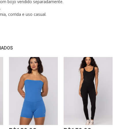
 com bojo vendido separadamente.
.
mia, corrida e uso casual.
:
ntura: 69cm
NADOS
adril: 101cm