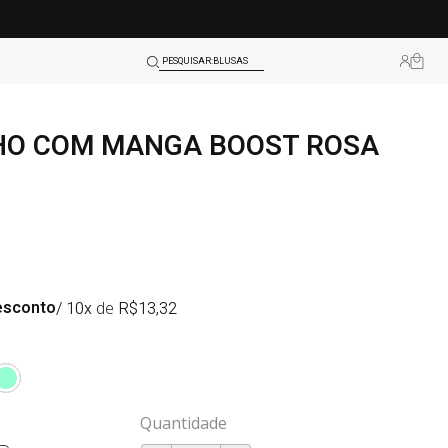
BLUSAS
LEGGINGS
PESQUISAR:
…
TOPS
O COM MANGA BOOST ROSA
SHORTS
BLUSAS
LEGGINGS
TOPS
esconto
/ 10x
de
R$
13,32