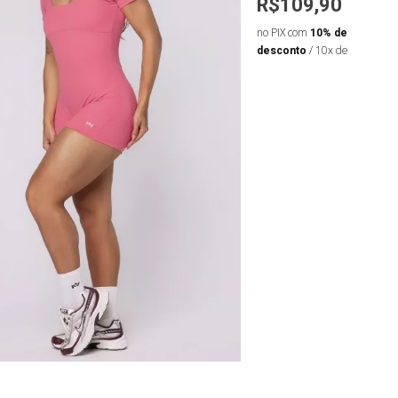
76,93
R$109,90
R$109,90
de
no PIX com
10% de
no PIX com
10% de
 de R$8,55
desconto
/ 10x de
desconto
/ 10x de
R$12,21
R$12,21