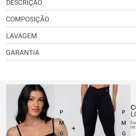
DESCRIÇÃO
COMPOSIÇÃO
LAVAGEM
GARANTIA
C
P
P
L
M
M
Es
no
G
G