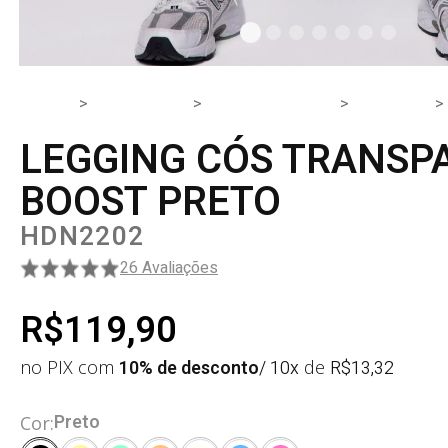
HOME
PRODUTOS
PARTE DE BAIXO
LEGGING
LEGGING CÓS TRANSP
BOOST PRETO
HDN2202
26 Avaliações
R$119,90
no PIX com
10% de desconto
/ 10x
de
R$
13,32
Preto
Cor: