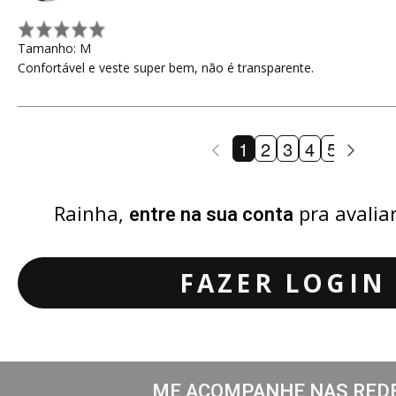
Tamanho: M
Confortável e veste super bem, não é transparente.
1
2
3
4
5
6
Rainha,
pra avalia
entre na sua conta
FAZER LOGIN
ME ACOMPANHE NAS RED