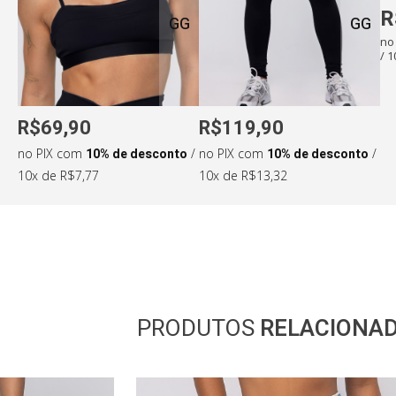
R
GG
GG
Medidas da modelo:
no
/ 
•
Altura: 165cm
•
Cintura: 69cm
•
Busto: 87cm
•
Quadril: 101cm
R$69,90
R$119,90
no PIX com
10% de desconto
/
no PIX com
10% de desconto
/
10x de R$7,77
10x de R$13,32
PRODUTOS
RELACIONA