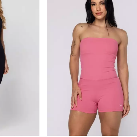
Medidas da modelo:
•
Altura: 162cm
•
Cintura: 68cm
•
Busto: 80cm
•
Quadril: 92cm