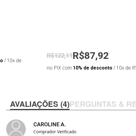
R$87,92
R$122,11
to
/ 10x de
no PIX com
10% de desconto
/ 10x de R
AVALIAÇÕES (4)
PERGUNTAS & R
CAROLINE A.
Comprador Verificado