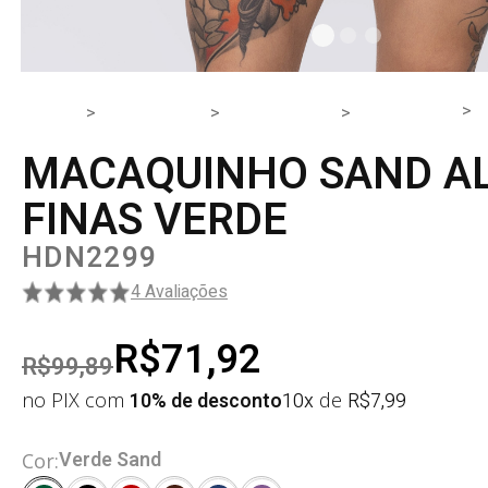
HOME
PRODUTOS
PEÇA ÚNICA
MACACÃO
MACAQUINHO SAND A
FINAS VERDE
HDN2299
4 Avaliações
R$71,92
R$99,89
no PIX com
10% de desconto
10x
de
R$
7,99
Verde Sand
Cor: