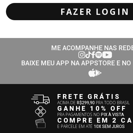
FAZER LOGIN
ME ACOMPANHE NAS RED
BAIXE MEU APP NA APPSTORE E NO
FRETE GRÁTIS
ACIMA DE
R$299,90
PRA TODO BRASIL
GANHE 10% OFF
PRA PAGAMENTOS NO
PIX À VISTA
COMPRE EM 2 C
E PARCELE EM ATÉ
10X SEM JUROS