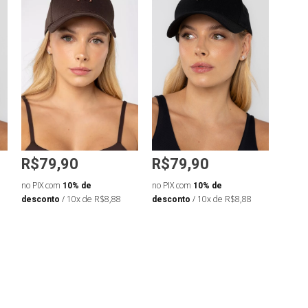
R$79,90
R$79,90
R$7
no PIX com
10% de
no PIX com
10% de
no PIX
desconto
/ 10x de R$8,88
desconto
/ 10x de R$8,88
desco