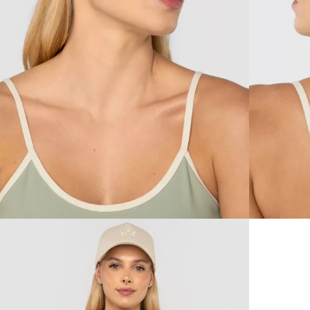
R$79,90
no PIX com
10% 
desconto
/ 10x