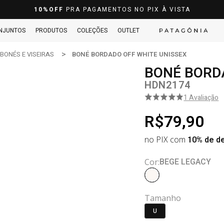
10%OFF
PRA PAGAMENTOS NO PIX À VISTA
NJUNTOS
PRODUTOS
COLEÇÕES
OUTLET
BONÉS E VISEIRAS
BONÉ BORDADO OFF WHITE UNISSEX
BONÉ BORD
HDN2174
1 Avaliação
R$79,90
no PIX com
10% de d
BEGE LEGACY
Cor:
Tamanho
U