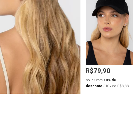
R$79,90
R$79,90
de
no PIX com
10% de
no PIX com
10% de
 de R$8,88
desconto
/ 10x de R$8,88
desconto
/ 10x de R$8,88