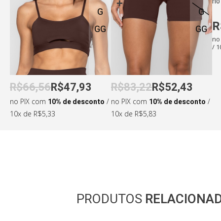
no
G
G
R
GG
GG
no
Medidas da modelo:
/ 
•
Altura: 173cm
•
Cintura: 65cm
•
Busto: 85cm
•
Quadril: 96cm
R$66,56
R$47,93
R$83,22
R$52,43
no PIX com
10% de desconto
/
no PIX com
10% de desconto
/
10x de R$5,33
10x de R$5,83
PRODUTOS
RELACIONA