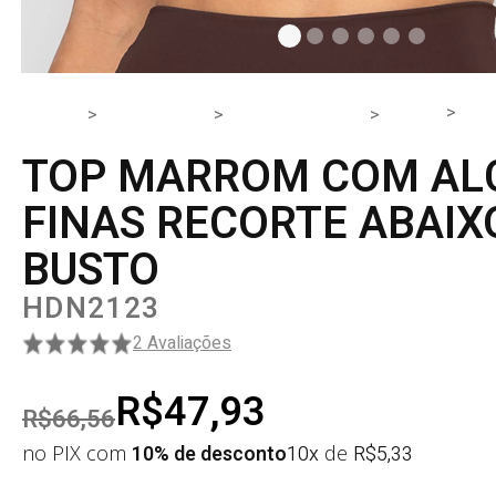
TO
HOME
PRODUTOS
PARTE DE CIMA
TOP
TOP MARROM COM AL
FINAS RECORTE ABAIX
BUSTO
HDN2123
2 Avaliações
R$47,93
R$66,56
no PIX com
10% de desconto
10x
de
R$
5,33