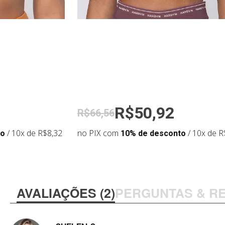
R$50,92
R$66,56
to
/ 10x de R$8,32
no PIX com
10% de desconto
/ 10x de R
AVALIAÇÕES (2)
PERGUNTAS & R