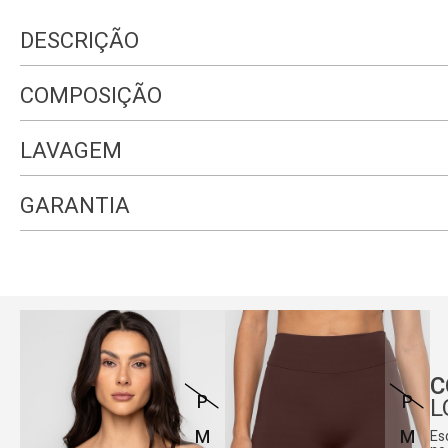
DESCRIÇÃO
COMPOSIÇÃO
LAVAGEM
GARANTIA
C
P
P
L
M
M
Es