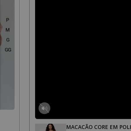
P
M
G
GG
RETO
MACACÃO CORE EM POL