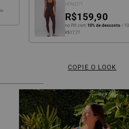
CAFÉ
HDN2371
de
R$159,90
no PIX com
10% de desconto
/ 10
R$17,77
COPIE O LOOK