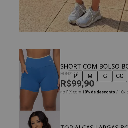
SHORT COM BOLSO B
OCEAN
HDN2213
P
M
G
GG
R$99,90
no PIX com
10% de desconto
/ 10x 
TOP ALÇAS LARGAS B