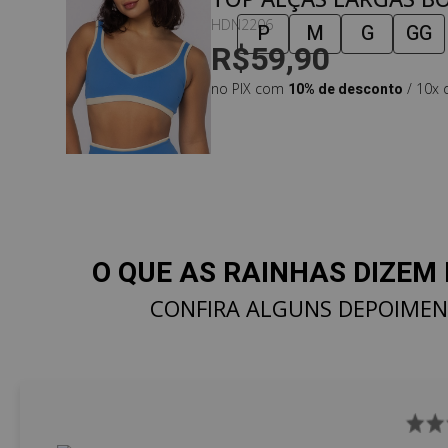
OCEAN
HDN2206
P
M
G
GG
R$59,90
no PIX com
10% de desconto
/ 10x 
O QUE AS RAINHAS DIZEM 
CONFIRA ALGUNS DEPOIME