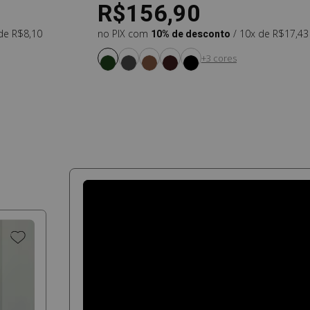
R$156,90
 de R$8,10
no PIX com
10% de desconto
/ 10x de R$17,43
+3 cores