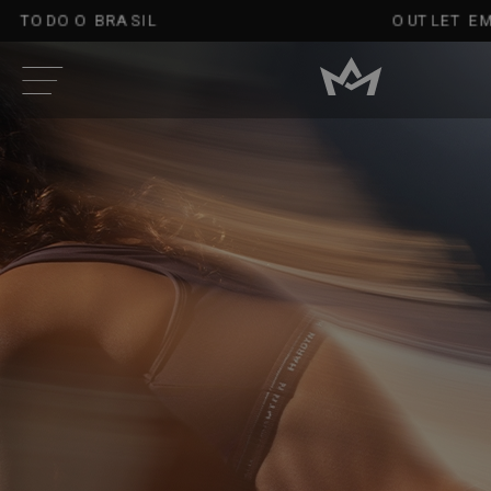
L
OUTLET EM ATÉ
80%*OFF