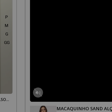
P
M
G
GG
LSO
MACAQUINHO SAND AL