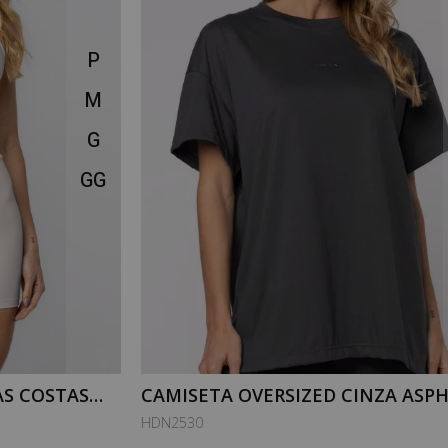
P
M
G
GG
S COSTAS
CAMISETA OVERSIZED CINZA ASP
X
HDN2530