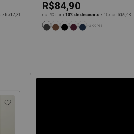
R$84,90
 de R$12,21
no PIX com
10% de desconto
/ 10x de R$9,43
+3 cores