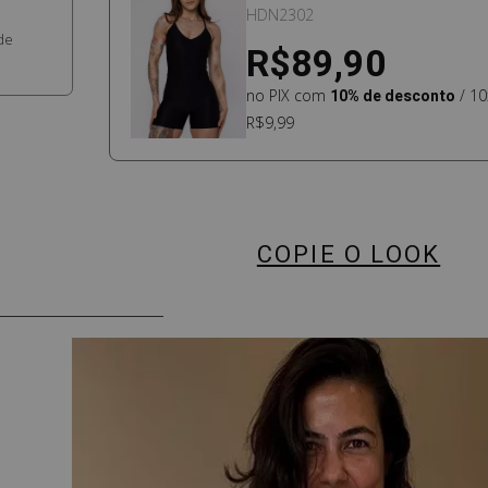
FINAS PRETO
HDN2302
de
R$89,90
no PIX com
10% de desconto
/ 10
R$9,99
COPIE O LOOK