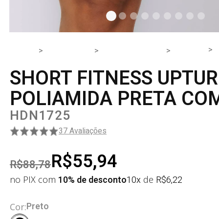
HOME
PRODUTOS
PARTE DE BAIXO
SHORT
SHORT FITNESS UPTU
POLIAMIDA PRETA CO
HDN1725
37 Avaliações
R$55,94
R$88,78
no PIX com
10% de desconto
10x
de
R$
6,22
Preto
Cor: