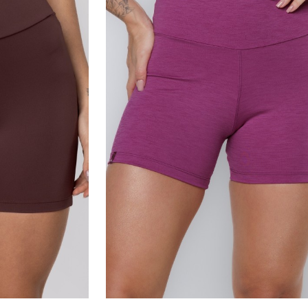
•
Busto: 83cm
•
Quadril: 97cm