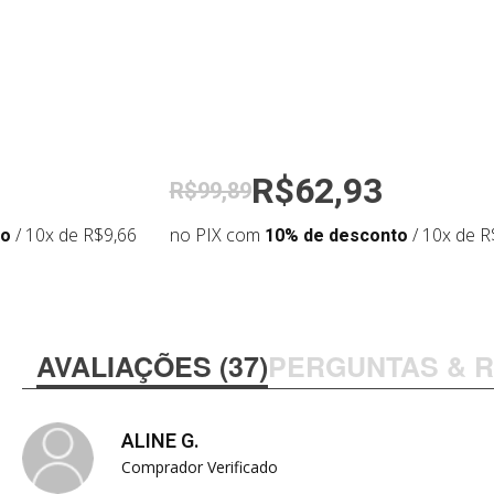
R$62,93
R$99,89
to
/ 10x de R$9,66
no PIX com
10% de desconto
/ 10x de R
AVALIAÇÕES (37)
PERGUNTAS & 
ALINE G.
Comprador Verificado