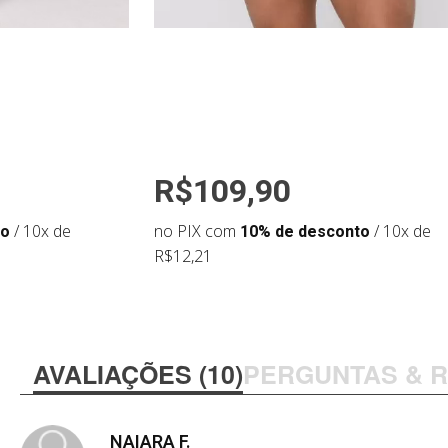
R$109,90
to
/ 10x de
no PIX com
10% de desconto
/ 10x de
R$12,21
AVALIAÇÕES (10)
PERGUNTAS & 
NAIARA F.