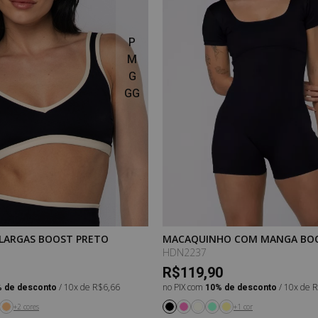
P
M
G
GG
 LARGAS BOOST PRETO
MACAQUINHO COM MANGA BO
PRETO
HDN2237
R$119,90
 de desconto
/ 10x de R$6,66
no PIX com
10% de desconto
/ 10x de 
+2 cores
+1 cor