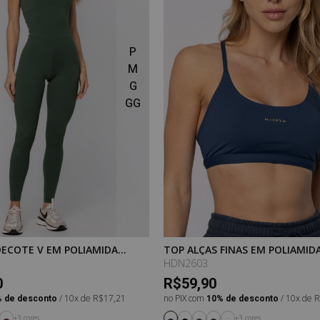
P
M
G
GG
ECOTE V EM POLIAMIDA
TOP ALÇAS FINAS EM POLIAMID
 VERDE EMERALD
PURESENSE AZUL SAPHIRE
HDN2603
0
R$59,90
 de desconto
/ 10x de R$17,21
no PIX com
10% de desconto
/ 10x de 
+3 cores
+3 cores