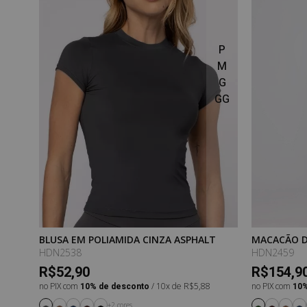
P
P
M
M
G
G
GG
GG
BLUSA EM POLIAMIDA CINZA ASPHALT
MACACÃO D
PURESENSE
HDN2538
HDN2459
R$52,90
R$154,9
no PIX com
10% de desconto
/ 10x de R$5,88
no PIX com
10%
+2 cores