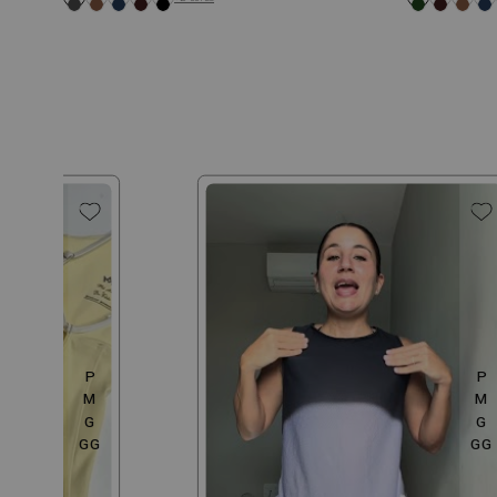
P
P
M
M
G
G
GG
GG