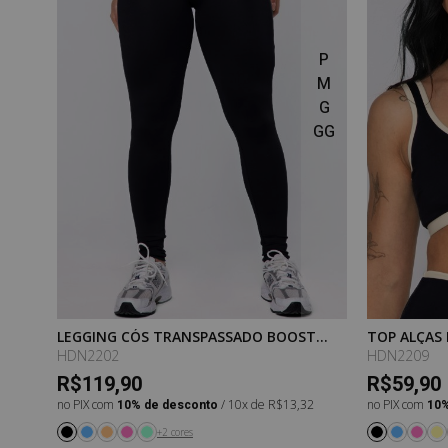
P
P
M
M
G
G
GG
GG
EM
LEGGING CÓS TRANSPASSADO BOOST
TOP ALÇAS
PRETO
HDN2202
HDN2209
R$119,90
R$59,90
no PIX com
10% de desconto
/ 10x de R$13,32
no PIX com
10%
+2 cores