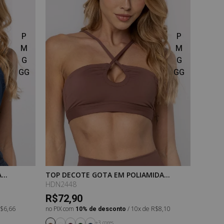
P
P
M
M
G
G
GG
GG
A
TOP DECOTE GOTA EM POLIAMIDA
BLUSA
PURESENSE TOFFEE
HDN2448
HDN25
R$72,90
R$52
R$6,66
no PIX com
10% de desconto
/ 10x de R$8,10
no PIX 
+3 cores