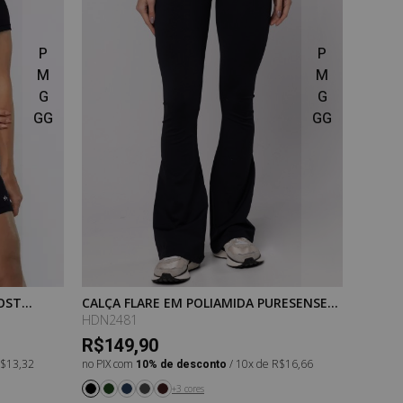
P
P
M
M
G
G
GG
GG
OST
CALÇA FLARE EM POLIAMIDA PURESENSE
MACAC
PRETO
HDN2481
HDN23
R$149,90
R$15
R$13,32
no PIX com
10% de desconto
/ 10x de R$16,66
no PIX 
+3 cores