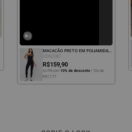
MACACÃO PRETO EM POLIAMIDA
COM DECOTE ASSIMÉTRICO E CÓS
HDN2087
ALTO
R$159,90
no PIX com
10% de desconto
/ 10x de
R$17,77