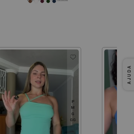
AJUDA
P
M
G
GG