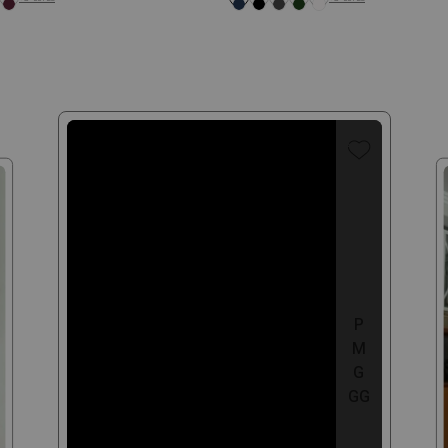
P
M
G
GG