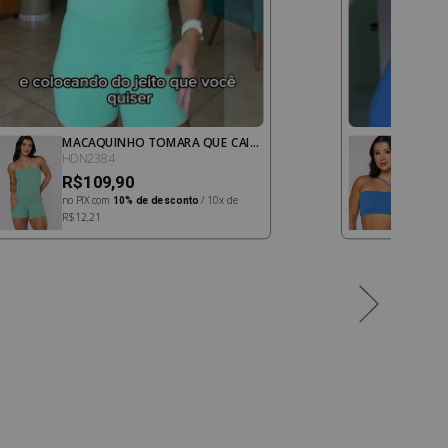
MACAQUINHO TOMARA QUE CAIA
TOP 
BOOST VERDE MENTA
OCEA
HDN2384
HDN2
R$109,90
R$5
no PIX com
10% de desconto
/ 10x de
no PIX
R$12,21
R$6,66