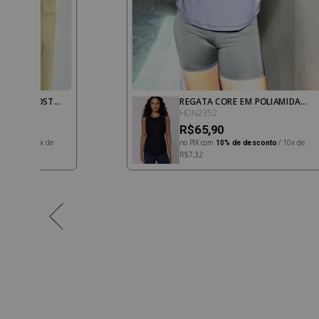
LSOS BOOST
REGATA CORE EM POLIAMIDA
IGA
PRETA
HDN2352
R$65,90
esconto
/ 10x de
no PIX com
10% de desconto
/ 10x de
R$7,32