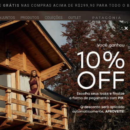
OUTLET EM ATÉ
80%*OFF
NJUNTOS
PRODUTOS
COLEÇÕES
OUTLET