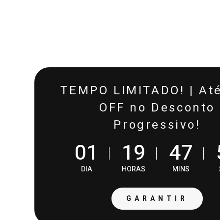
TEMPO LIMITADO! | At
OFF no Desconto
Progressivo!
0
1
1
9
4
7
DIA
HORAS
MINS
GARANTIR