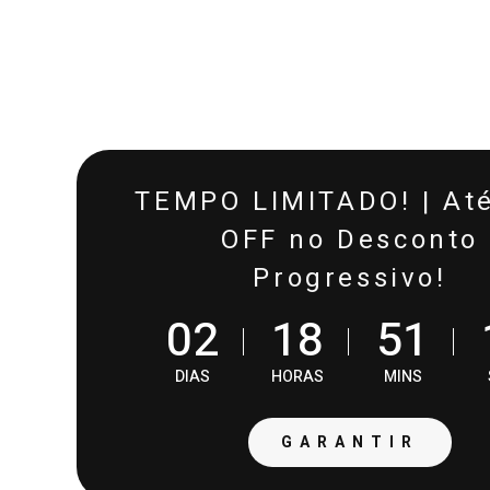
TEMPO LIMITADO! | At
OFF no Desconto
Progressivo!
0
2
1
8
5
1
DIAS
HORAS
MINS
GARANTIR