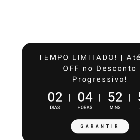
TEMPO LIMITADO! | At
OFF no Desconto
Progressivo!
0
2
0
4
5
2
DIAS
HORAS
MINS
GARANTIR