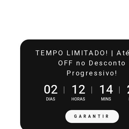
TEMPO LIMITADO! | At
OFF no Desconto
Progressivo!
0
2
1
2
1
4
DIAS
HORAS
MINS
GARANTIR