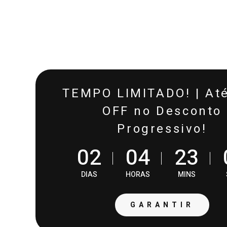
TEMPO LIMITADO! | At
OFF no Desconto
Progressivo!
0
2
0
4
2
3
DIAS
HORAS
MINS
GARANTIR