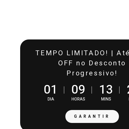
TEMPO LIMITADO! | At
OFF no Desconto
Progressivo!
0
1
0
9
1
3
DIA
HORAS
MINS
GARANTIR