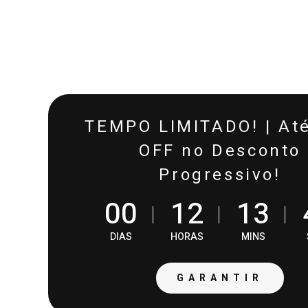
TEMPO LIMITADO! | At
OFF no Desconto
Progressivo!
0
0
1
2
1
3
DIAS
HORAS
MINS
GARANTIR