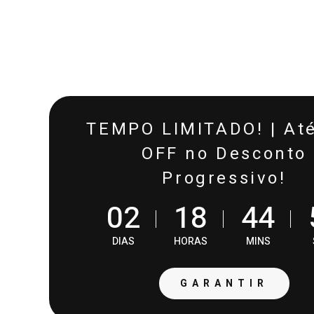
TEMPO LIMITADO! | At
OFF no Desconto
Progressivo!
0
2
1
8
4
4
DIAS
HORAS
MINS
GARANTIR